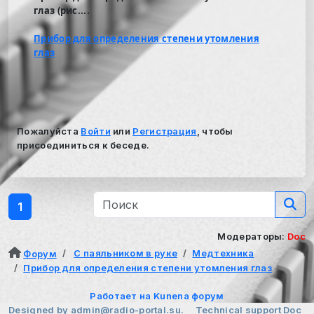
глаз (рис....
Прибор для определения степени утомления
глаз
Пожалуйста
Войти
или
Регистрация
, чтобы
присоединиться к беседе.
1
Модераторы:
Doc
С паяльником в руке
Медтехника
Форум
Прибор для определения степени утомления глаз
Работает на
Kunena форум
Designed by
admin@radio-portal.su.
Technical support
Doc