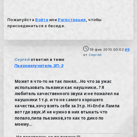
Пожалуйста
Войти
или
Регистрация
, чтобы
присоединиться к беседе.
19 фев 2010 00:02
#9
от
Сергей
Сергей
ответил в теме
Пьезоизлучатель ЗП-3
Может я что-то не так понял...Но что за ужас
использовать пьезики как наушники..? Я
любитель качественного звука и не пожалел на
наушники 1 т.р. и то не самого хорошего
качества,хочу взять себе за 3т.р. Hi-End и Лампа
вот где звук.И не нужно в них втыкать что
попало,пипа пьезиков,это как то дико по
моему...
Не поваляешь не по паяешь!!!