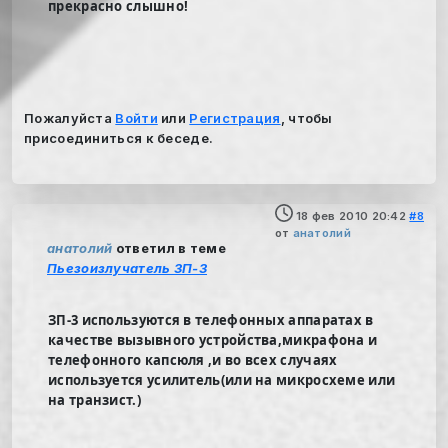
прекрасно слышно!
Пожалуйста
Войти
или
Регистрация
, чтобы
присоединиться к беседе.
18 фев 2010 20:42
#8
от
анатолий
анатолий
ответил в теме
Пьезоизлучатель ЗП-3
ЗП-3 используются в телефонных аппаратах в
качестве вызывного устройства,микрафона и
телефонного капсюля ,и во всех случаях
используется усилитель(или на микросхеме или
на транзист.)