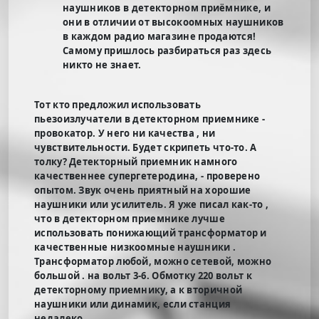
наушников в детекторном приёмнике, и
они в отличии от высокоомных наушников
в каждом радио магазине продаются!
Самому пришлось разбираться раз здесь
никто не знает.
Тот кто предложил использовать
пьезоизлучатели в детекторном приемнике -
провокатор. У него ни качества , ни
чувствительности. Будет скрипеть что-то. А
толку? Детекторный приемник намного
качественнее супергетеродина, - проверено
опытом. Звук очень приятный на хорошие
наушники или усилитель. Я уже писал как-то ,
что в детекторном приемнике лучше
использовать понижающий трансформатор и
качественные низкоомные наушники .
Трансформатор любой, можно сетевой, можно
большой . на вольт 3-6. Обмотку 220 вольт к
детекторному приемнику, а к вторичной
наушники или динамик, если станция
недалеко.