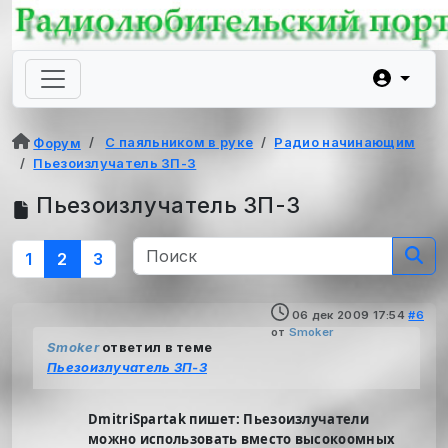
С паяльником в руке
Радио начинающим
Форум
Пьезоизлучатель ЗП-3
Пьезоизлучатель ЗП-3
1
2
3
06 дек 2009 17:54
#6
от
Smoker
Smoker
ответил в теме
Пьезоизлучатель ЗП-3
DmitriSpartak пишет: Пьезоизлучатели
можно использовать вместо высокоомных