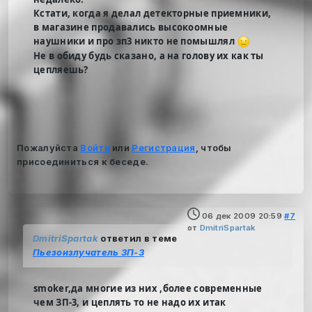
Кстати, когда я делал детекторные приемники,
в магазине продавались высокоомные
наушники и про зп3 никто не помышлял
Не в обиду будь сказано, а на голову их как ты
цепляешь?
Пожалуйста
Войти
или
Регистрация
, чтобы
присоединиться к беседе.
06 дек 2009 20:59
#7
от
DmitriSpartak
DmitriSpartak
ответил в теме
Пьезоизлучатель ЗП-3
smoker,да многие из них ,более современные
чем ЗП-3, и цеплять то не надо их итак