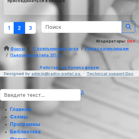
присоединиться к беседе.
1
2
3
Модераторы:
Doc
С паяльником в руке
Радио начинающим
Форум
Пьезоизлучатель ЗП-3
Работает на
Kunena форум
Designed by
admin@radio-portal.su.
Technical support
Doc
Поиск
Главная
Cхемы
Программы
Библиотека