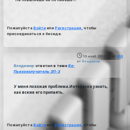
Пожалуйста
Войти
или
Регистрация
, чтобы
присоединиться к беседе.
10 нояб 2012 21:46
#10
от
Владимир
Владимир
ответил в теме
Re:
Пьезоизлучатель ЗП-3
У меня похожая проблема.Интересно узнать,
как всеже его припаять.
Пожалуйста
Войти
или
Регистрация
, чтобы