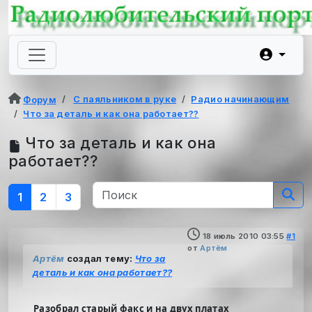
С паяльником в руке
Радио начинающим
Форум
Что за деталь и как она работает??
Что за деталь и как она
работает??
1
2
3
18 июль 2010 03:55
#1
от
Артём
Артём
создал тему:
Что за
деталь и как она работает??
Разобрал старый факс и на двух платах