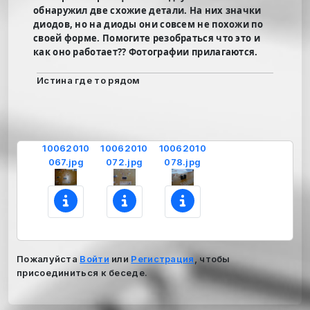
обнаружил две схожие детали. На них значки
диодов, но на диоды они совсем не похожи по
своей форме. Помогите резобраться что это и
как оно работает?? Фотографии прилагаются.
Истина где то рядом
10062010
10062010
10062010
067.jpg
072.jpg
078.jpg
Пожалуйста
Войти
или
Регистрация
, чтобы
присоединиться к беседе.