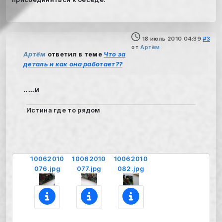
18 июль 2010 04:39
#3
от
Артём
Артём
ответил в теме
Что за
деталь и как она работает??
.....и
Истина где то рядом
10062010
10062010
10062010
076.jpg
077.jpg
082.jpg