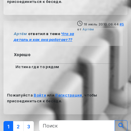
присоединиться к беседе.
18 июль 2010 06:44
#5
от
Артём
Артём
ответил в теме
Что за
деталь и как она работает??
Хорошо
Истина где то рядом
Пожалуйста
Войти
или
Регистрация
, чтобы
присоединиться к беседе.
1
2
3