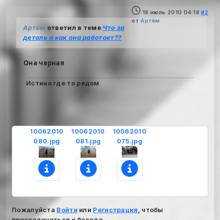
18 июль 2010 04:18
#2
от
Артём
Артём
ответил в теме
Что за
деталь и как она работает??
Она черная
Истина где то рядом
10062010
10062010
10062010
080.jpg
081.jpg
075.jpg
Пожалуйста
Войти
или
Регистрация
, чтобы
присоединиться к беседе.