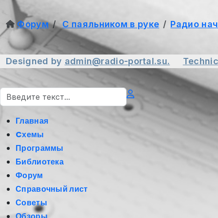
Форум
С паяльником в руке
Радио на
Designed by
admin@radio-portal.su.
Technic
Поиск
Главная
Cхемы
Программы
Библиотека
Форум
Справочный лист
Советы
Обзоры