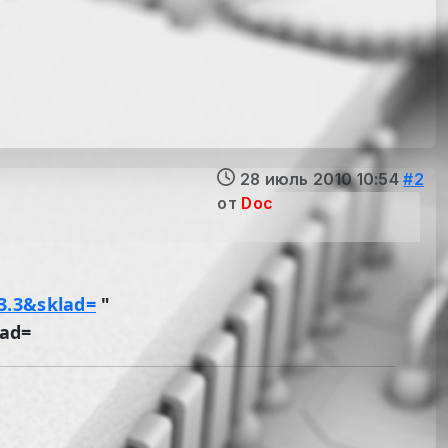
28 июль 2010 10:54
#2
от
Doc
3.3&sklad=
"
lad=