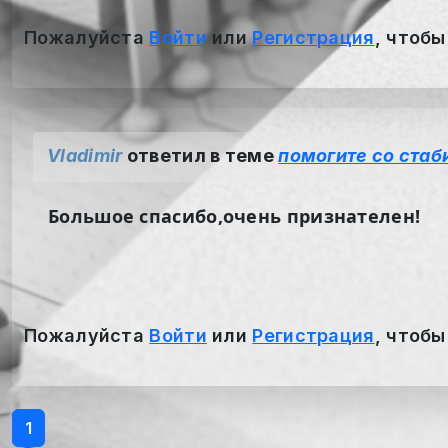
Пожалуйста
Войти
или
Регистрация
, чтобы
Vladimir
ответил в теме
помогите со стаби
Большое спасибо,очень признателен!
Пожалуйста
Войти
или
Регистрация
, чтобы
1