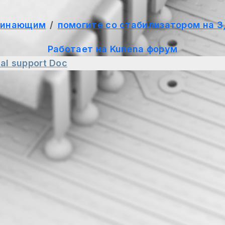
чинающим
помогите со стабилизатором на 3,
Работает на
Kunena форум
al support
Doc