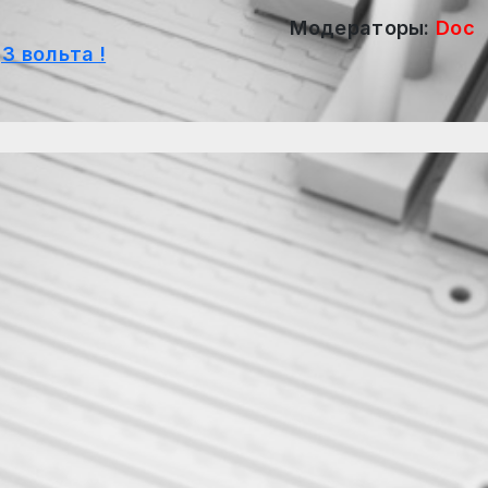
Модераторы:
Doc
3 вольта !