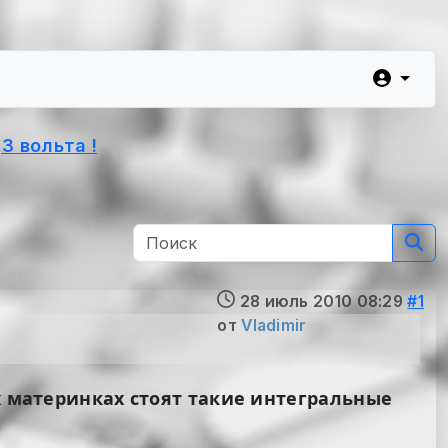
3 вольта !
28 июль 2010 08:29
#1
от
Vladimir
х материнках стоят такие интегральные