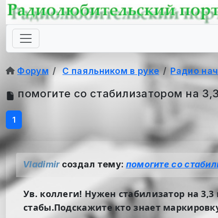
Форум
С паяльником в руке
Радио на
помогите со стабилизатором на 3,3
1
Vladimir
создал тему:
помогите со стабили
Ув. коллеги! Нужен стабилизатор на 3,
стабы.Подскажите кто знает маркировк