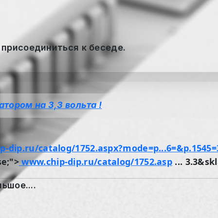
 присоединиться к беседе.
атором на 3,3 вольта !
-dip.ru/catalog/1752.aspx?mode=p...6=&p.1545=
se;">
www.chip-dip.ru/catalog/1752.asp
... 3.3&sk
ьшое....