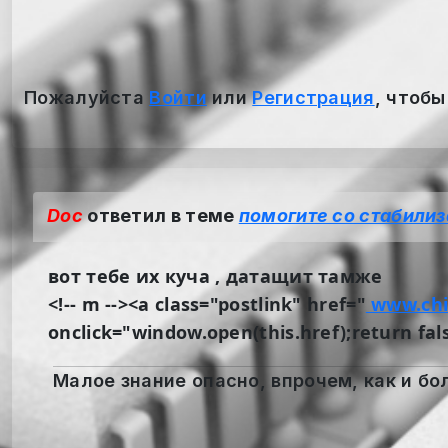
Пожалуйста
Войти
или
Регистрация
, чтобы
Doc
ответил в теме
помогите со стабилиз
вот тебе их куча , датащит тамже
<!-- m --><a class="postlink" href="
www.chip
onclick="window.open(this.href);return fal
Малое знание опасно, впрочем, как и бол