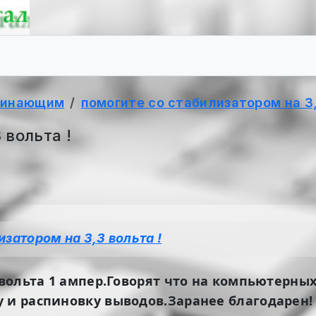
чинающим
помогите со стабилизатором на 3,
 вольта !
затором на 3,3 вольта !
3 вольта 1 ампер.Говорят что на компьютерны
у и распиновку выводов.Заранее благодарен!