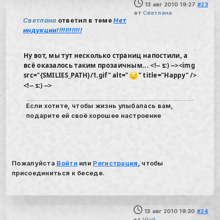
13 авг 2010 19:27
#23
от
Светлана
Светлана
ответил в теме
Нет
индукции!!!!!!!!!!!!
Ну вот, мы тут несколько страниц напостили, а
всё оказалось таким прозаичным... <!-- s:) --><img
src="{SMILIES_PATH}/1.gif" alt="
" title="Happy" />
<!-- s:) -->
Если хотите, чтобы жизнь улыбалась вам,
подарите ей своё хорошее настроение
Пожалуйста
Войти
или
Регистрация
, чтобы
присоединиться к беседе.
13 авг 2010 19:30
#24
от
Vlad