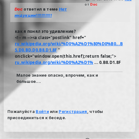
от
Doc
Doc
ответил в теме
Нет
индукции!!!!!!!!!!!!
как я понял это удивление?
<!-- m --><a class="postlink" href="
ru.wikipedia.org/wiki/%D0%A2%D1%80%D0%B0...B
5.D0.BD.D0.B8.D1.8F
"
onclick="window.open(this.href);return false;">
ru.wikipedia.org/wiki/%D0%A2%D1%
... 0.B8.D1.8F
Малое знание опасно, впрочем, как и
большое....
Пожалуйста
Войти
или
Регистрация
, чтобы
присоединиться к беседе.