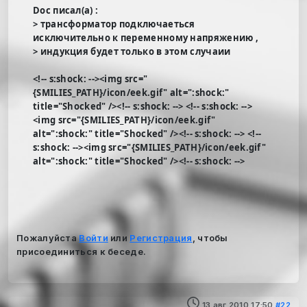
Doc писал(а) :
> трансформатор подключаеться
исключительно к переменному напряжению ,
> индукция будет только в этом случаии
<!-- s:shock: --><img src="
{SMILIES_PATH}/icon/eek.gif" alt=":shock:"
title="Shocked" /><!-- s:shock: --> <!-- s:shock: -->
<img src="{SMILIES_PATH}/icon/eek.gif"
alt=":shock:" title="Shocked" /><!-- s:shock: --> <!--
s:shock: --><img src="{SMILIES_PATH}/icon/eek.gif"
alt=":shock:" title="Shocked" /><!-- s:shock: -->
Пожалуйста
Войти
или
Регистрация
, чтобы
присоединиться к беседе.
13 авг 2010 17:50
#22