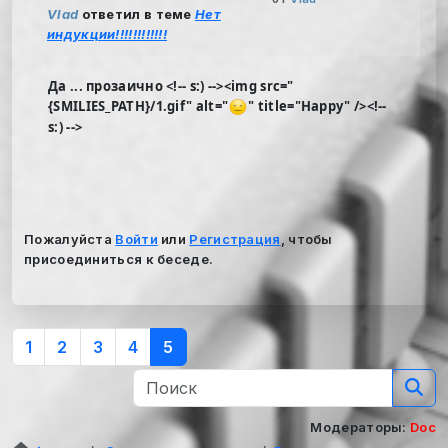
Vlad
ответил в теме
Нет
индукции!!!!!!!!!!!!
Да ... прозаично <!-- s:) --><img src="
{SMILIES_PATH}/1.gif" alt="
" title="Happy" /><!--
s:) -->
Пожалуйста
Войти
или
Регистрация
, чтобы
присоединиться к беседе.
1
2
3
4
5
Модераторы:
Doc