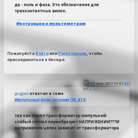
да - ноль и фаза. Это обозначение для
трехконтактных вилок.
Инструкции к мультиметрам
Пожалуйста
Войти
или
Регистрация
, чтобы
присоединиться к беседе.
07 мая 2011 10:01
#17
от
gugjan
gugjan
ответил в теме
Импулсный блок питания ПК ATX
так как понял трансформатор импульний
слабый сигнал переобразует НАПРИЖЕНИИ???И
наприжения цепях зависит от трансформатора