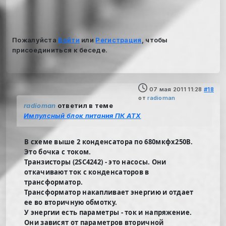
Пожалуйста
Войти
или
Регистрация
, чтобы
присоединиться к беседе.
07 мая 2011 11:28
#18
от
radioman
radioman
ответил в теме
Импулсный блок питания ПК ATX
В схеме выше 2 конденсатора по 680мкфх250В.
Это бочка с током.
Транзисторы (2SC4242) - это насосы. Они
откачивают ток с конденсаторов в
трансформатор.
Трансформатор накапливает энергию и отдает
ее во вторичную обмотку.
У энергии есть параметры - ток и напряжение.
Они зависят от параметров вторичной