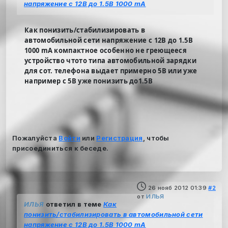
напряжение с 12В до 1.5В 1000 mA
Как понизить/стабилизировать в
автомобильной сети напряжение с 12В до 1.5В
1000 mA компактное особенно не греющееся
устройство чтото типа автомобильной зарядки
для сот. телефона выдает примерно 5В или уже
например с 5В уже понизить до1.5В
Пожалуйста
Войти
или
Регистрация
, чтобы
присоединиться к беседе.
26 нояб 2012 01:39
#2
от
ИЛЬЯ
ИЛЬЯ
ответил в теме
Как
понизить/стабилизировать в автомобильной сети
напряжение с 12В до 1.5В 1000 mA