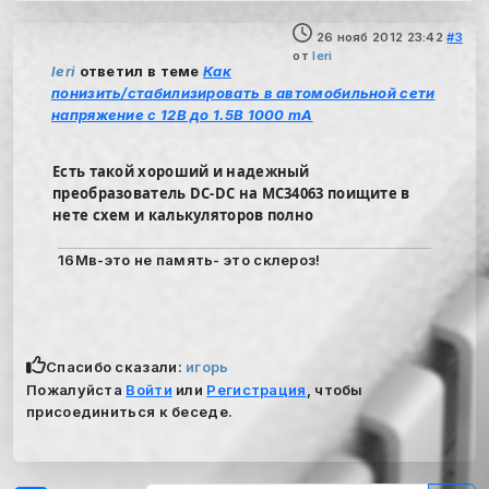
26 нояб 2012 23:42
#3
от
leri
leri
ответил в теме
Как
понизить/стабилизировать в автомобильной сети
напряжение с 12В до 1.5В 1000 mA
Есть такой хороший и надежный
преобразователь DC-DC на MC34063 поищите в
нете схем и калькуляторов полно
16Мв-это не память- это склероз!
Спасибо сказали:
игорь
Пожалуйста
Войти
или
Регистрация
, чтобы
присоединиться к беседе.