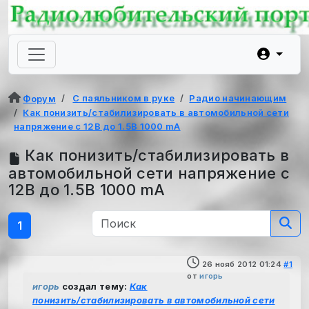
С паяльником в руке
Радио начинающим
Форум
Как понизить/стабилизировать в автомобильной сети
напряжение с 12В до 1.5В 1000 mA
Как понизить/стабилизировать в
автомобильной сети напряжение с
12В до 1.5В 1000 mA
1
26 нояб 2012 01:24
#1
от
игорь
игорь
создал тему:
Как
понизить/стабилизировать в автомобильной сети