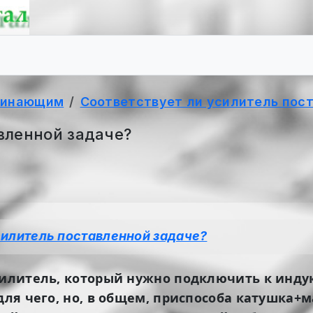
чинающим
Соответствует ли усилитель пос
вленной задаче?
силитель поставленной задаче?
силитель, который нужно подключить к индук
 для чего, но, в общем, приспособа катушка+