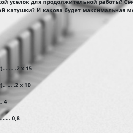
кой уселок для продолжительной работы? С
й катушки? И какова будет максимальная мо
…... .2 x 15
... .2 x 10
. 4
... 0,8