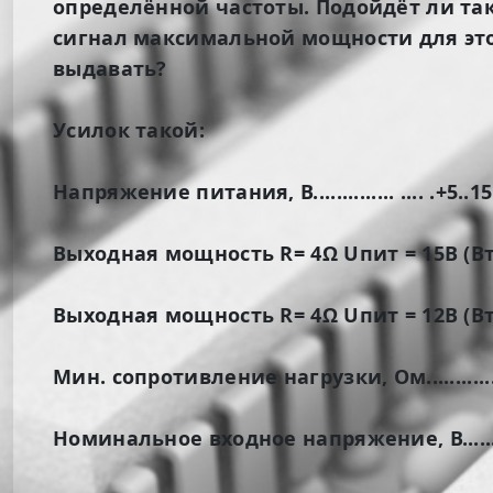
определённой частоты. Подойдёт ли та
сигнал максимальной мощности для это
выдавать?
Усилок такой:
Напряжение питания, В.............. .... .+5..15
Выходная мощность R= 4Ω Uпит = 15В (Вт).
Выходная мощность R= 4Ω Uпит = 12В (Вт).. 
Мин. сопротивление нагрузки, Ом............
Номинальное входное напряжение, В......…