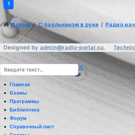
1
Форум
С паяльником в руке
Радио на
Designed by
admin@radio-portal.su.
Technic
Поиск
Главная
Cхемы
Программы
Библиотека
Форум
Справочный лист