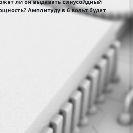
может ли он выдавать синусойдный
щность? Амплитуду в 6 вольт будет