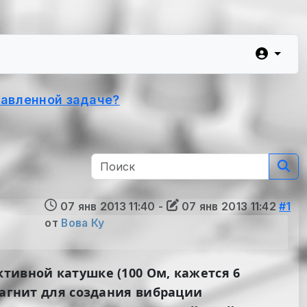
тавленной задаче?
07 янв 2013 11:40
-
07 янв 2013 11:42
#1
от
Вова Ку
тивной катушке (100 Ом, кажется 6
магнит для создания вибрации