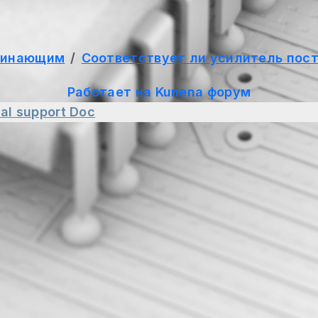
чинающим
Соответствует ли усилитель пос
Работает на
Kunena форум
al support
Doc