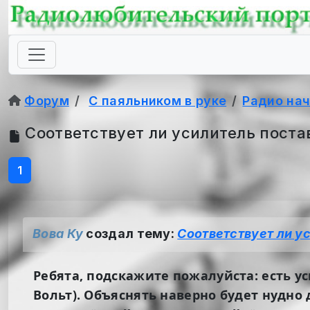
Форум
С паяльником в руке
Радио на
Соответствует ли усилитель поста
1
Вова Ку
создал тему:
Соответствует ли у
Ребята, подскажите пожалуйста: есть у
Вольт). Объяснять наверно будет нудно