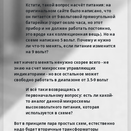
Кстати, такой вопрос насчёт питания: на
оригинальном сайте было написано, что
он питается от 9-вольтовой прямоугольной
батарейки (горит около часа, но этот
прибор и не должен работать постоянно,
это вроде как коллекционная вещь). Но на
схеме написано 5 вольт. Почему и нужно
ли что-то менять, если питание изменится
на 9 вольт?
нет ничего менять ненужно скорее всего - не
знаю на счет микросхем управляющих
индикаторами - но все остальное может
свободно работать в диапазоне от 3.5-9 вольт
И всё таки возвращаясь к
первоначальному вопросу: есть ли какой-
то аналог данной микросхемы
высоковольтного питания, которая
используется в схеме?
Вот в принципе пара простых схем, естественно
надо будет вторичные трансформаторы