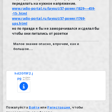
переделать на нужное напряжение.
www.radio-portal.ru/layout/37-power/1829----459-
-15-.html
www.radio-portal.ru/layout/37-power/1769-
ups.html
но по правде я бы не заморачивался и сделал бы
чтобы они питались от розетки
Малое знание опасно, впрочем, как и
большое....
hd20f9f2.j
pg
Пожалуйста
Войти
или
Регистрация
, чтобы