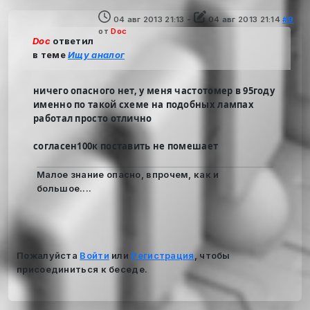
04 авг 2013 21:13
-
04 авг 2013 21:14
#9
от
Doc
Doc
ответил
в теме
Ищу аналог
ничего опасного нет, у меня частотомер в 95году
именно по такой схеме на подобных лампах
работал просто отлично
согласен100к поставить не помешает
Малое знание опасно, впрочем, как и
большое....
Пожалуйста
Войти
или
Регистрация
, чтобы
присоединиться к беседе.