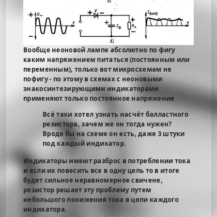
Вообще неоновой лампе абсолютно по фигу
каким напряжением питаться (постоянным или
переменным), только вот микросхемам не
пофигу - по этому в схемах с неоновыми
знакосинтезирующими индикаторами
применяют только постоянное напряжение
Всё таки хотел узнать насчёт балластного
резистора, зачем же он тогда нужен?
Вроде бы на схеме он есть, даже 3 штуки
под каждый индикатор.
Индикаторы имеют разброс в потреблении тока
и если их повесить все в одну цепь то в итоге
будет сильное неравномерное свичене,
резистор решает эту проблему путем
небольшого понижения тока в цепи каждого
индикатора.