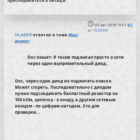
присоединиться к беседе.
02 авг 2013 11:57
#7
от
VLADER
VLADER
ответил в теме
Ищу
аналог
Doc пишет: Я такие поджигал просто о сети
через один выпрямительный диод .
Doc
, через один диод их поджигать опасно.
Может сгореть. Последовательно с диодом
нужно подсоединить балластный резистор на
100 кОм, цепочку - к аноду, а другим сетевым
концом - по цифрам-катодам. Это для
проверки...