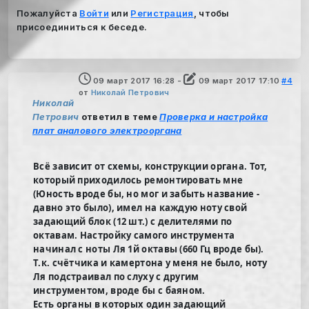
Пожалуйста
Войти
или
Регистрация
, чтобы
присоединиться к беседе.
09 март 2017 16:28
-
09 март 2017 17:10
#4
от
Николай Петрович
Николай
Петрович
ответил в теме
Проверка и настройка
плат аналового электрооргана
Всё зависит от схемы, конструкции органа. Тот,
который приходилось ремонтировать мне
(Юность вроде бы, но мог и забыть название -
давно это было), имел на каждую ноту свой
задающий блок (12 шт.) с делителями по
октавам. Настройку самого инструмента
начинал с ноты Ля 1й октавы (660 Гц вроде бы).
Т.к. счётчика и камертона у меня не было, ноту
Ля подстраивал по слуху с другим
инструментом, вроде бы с баяном.
Есть органы в которых один задающий