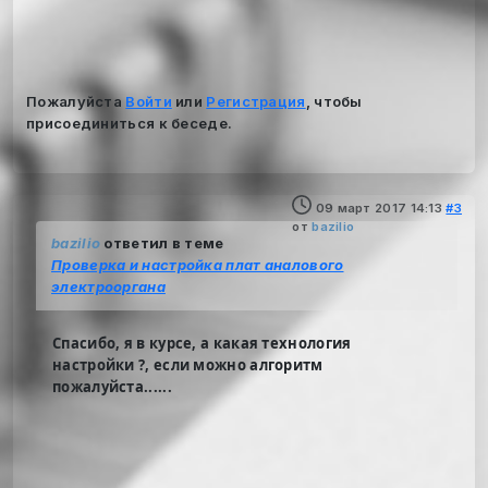
Пожалуйста
Войти
или
Регистрация
, чтобы
присоединиться к беседе.
09 март 2017 14:13
#3
от
bazilio
bazilio
ответил в теме
Проверка и настройка плат аналового
электрооргана
Спасибо, я в курсе, а какая технология
настройки ?, если можно алгоритм
пожалуйста......