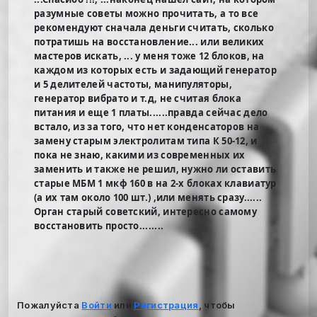
разумные советы можно прочитать, а то все
рекомендуют сначала деньги считать, сколько
потратишь на восстановление... или великих
мастеров искать, ... у меня тоже 12 блоков, на
каждом из которых есть и задающий генератор
и 5 делителей частоты, манипуляторы,
генератор вибрато и т.д, не считая блока
питания и еще 1 платы......правда сейчас дело
встало, из за того, что нет конденсаторов на
замену старым электролитам типа К 50-12, и
пока не знаю, какими из современных их
заменить и также не решил, нужно ли оставить
старые МБМ 1 мкф 160 в на 2-х блоках клавиатур
(а их там около 100 шт.) ,или менять сразу......
Орган старый советский, интересно самому
восстановить просто........
Пожалуйста
Войти
или
Регистрация
, чтобы