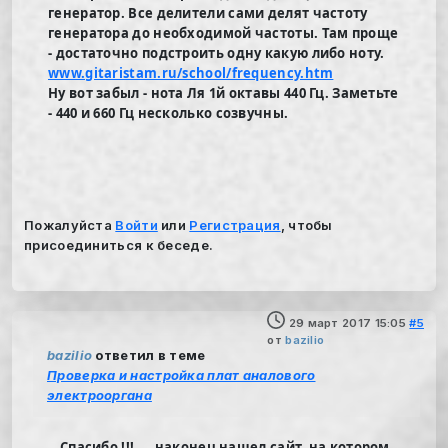
генератор. Все делители сами делят частоту
генератора до необходимой частоты. Там проще
- достаточно подстроить одну какую либо ноту.
www.gitaristam.ru/school/frequency.htm
Ну вот забыл - нота Ля 1й октавы 440 Гц. Заметьте
- 440 и 660 Гц несколько созвучны.
Пожалуйста
Войти
или
Регистрация
, чтобы
присоединиться к беседе.
29 март 2017 15:05
#5
от
bazilio
bazilio
ответил в теме
Проверка и настройка плат аналового
электрооргана
...Спасибо !!!, ...наконец нашел сайт, на котором