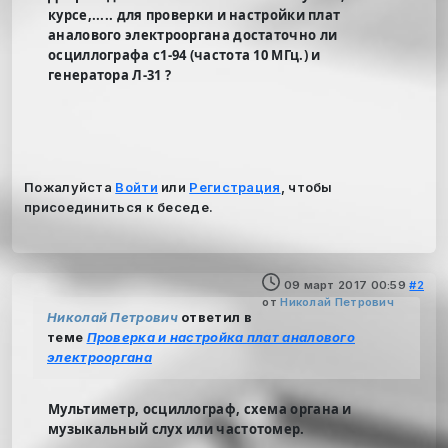
курсе,..... для проверки и настройки плат
аналового электрооргана достаточно ли
осциллографа с1-94 (частота 10 МГц.) и
генератора Л-31 ?
Пожалуйста
Войти
или
Регистрация
, чтобы
присоединиться к беседе.
09 март 2017 00:59
#2
от
Николай Петрович
Николай Петрович
ответил в
теме
Проверка и настройка плат аналового
электрооргана
Мультиметр, осциллограф, схема органа и
музыкальный слух или частотомер.