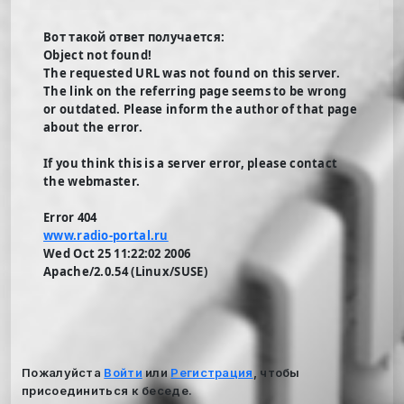
Вот такой ответ получается:
Object not found!
The requested URL was not found on this server.
The link on the referring page seems to be wrong
or outdated. Please inform the author of that page
about the error.
If you think this is a server error, please contact
the webmaster.
Error 404
www.radio-portal.ru
Wed Oct 25 11:22:02 2006
Apache/2.0.54 (Linux/SUSE)
Пожалуйста
Войти
или
Регистрация
, чтобы
присоединиться к беседе.