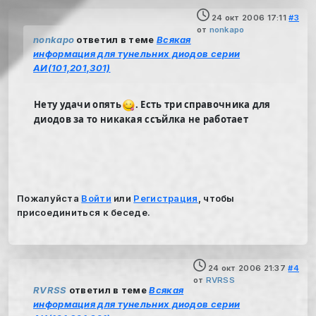
24 окт 2006 17:11
#3
от
nonkapo
nonkapo
ответил в теме
Всякая
информация для тунельних диодов серии
АИ(101,201,301)
Нету удачи опять
. Есть три справочника для
диодов за то никакая ссъйлка не работает
Пожалуйста
Войти
или
Регистрация
, чтобы
присоединиться к беседе.
24 окт 2006 21:37
#4
от
RVRSS
RVRSS
ответил в теме
Всякая
информация для тунельних диодов серии