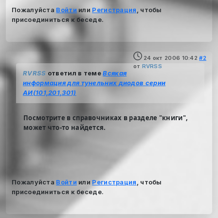
Пожалуйста
Войти
или
Регистрация
, чтобы
присоединиться к беседе.
24 окт 2006 10:42
#2
от
RVRSS
RVRSS
ответил в теме
Всякая
информация для тунельних диодов серии
АИ(101,201,301)
Посмотрите в справочниках в разделе "книги",
может что-то найдется.
Пожалуйста
Войти
или
Регистрация
, чтобы
присоединиться к беседе.