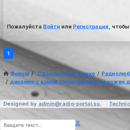
Пожалуйста
Войти
или
Регистрация
, чтобы
1
Форум
С паяльником в руке
Радиолюб
динамик с каким сопротивлением нужен 
Designed by
admin@radio-portal.su.
Technic
Поиск