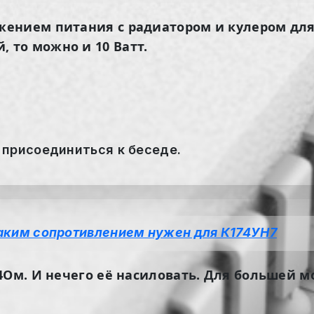
жением питания с радиатором и кулером дл
то можно и 10 Ватт.
 присоединиться к беседе.
каким сопротивлением нужен для К174УН7
4Ом. И нечего её насиловать. Для большей м