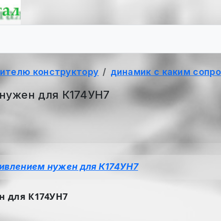
ителю конструктору
динамик с каким сопр
нужен для К174УН7
тивлением нужен для К174УН7
н для К174УН7