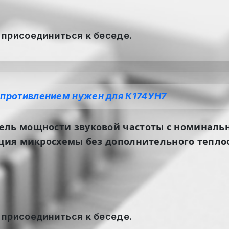
 присоединиться к беседе.
опротивлением нужен для К174УН7
ель мощности звуковой частоты с номинальн
ация микросхемы без дополнительного тепло
 присоединиться к беседе.