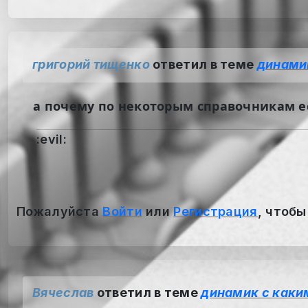
григорий тищенко
ответил в теме
динами
а почему по некоторым справочникам ес
:evil:
Пожалуйста
Войти
или
Регистрация
, чтобы
Вячеслав
ответил в теме
динамик с каки