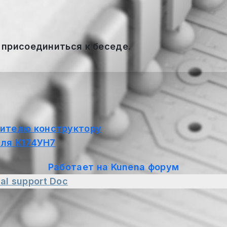
 присоединиться к беседе.
ителю конструктору
для К174УН7
Работает на
Kunena форум
al support
Doc