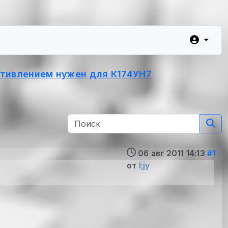
отивлением нужен для К174УН7
06 авг 2011 14:13
#1
от
l;jy