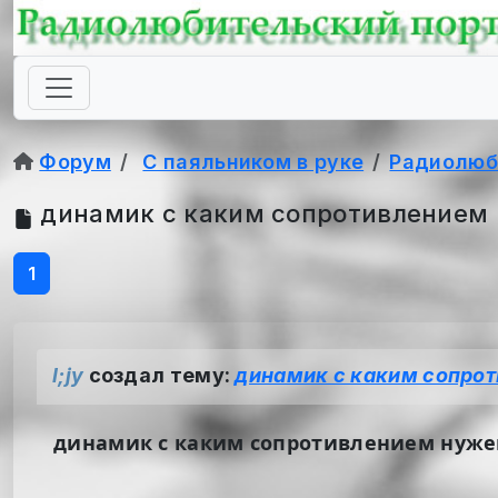
Форум
С паяльником в руке
Радиолюб
динамик с каким сопротивлением 
1
l;jy
создал тему:
динамик с каким сопро
динамик с каким сопротивлением нуже