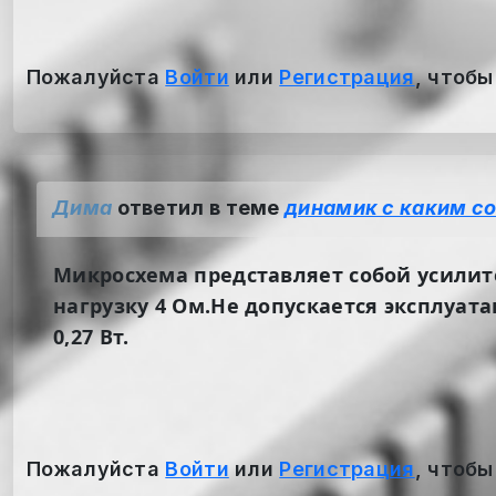
Пожалуйста
Войти
или
Регистрация
, чтобы
Дима
ответил в теме
динамик с каким с
Микросхема представляет собой усилит
нагрузку 4 Ом.Не допускается эксплуат
0,27 Вт.
Пожалуйста
Войти
или
Регистрация
, чтобы