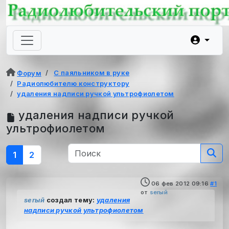
С паяльником в руке
Форум
Радиолюбителю конструктору
удаления надписи ручкой ультрофиолетом
удаления надписи ручкой
ультрофиолетом
1
2
06 фев 2012 09:16
#1
от
serый
serый
создал тему:
удаления
надписи ручкой ультрофиолетом