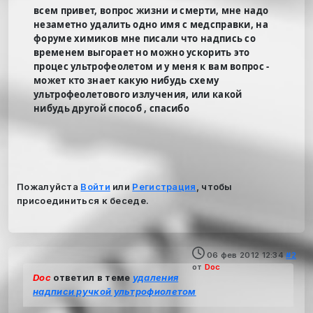
всем привет, вопрос жизни и смерти, мне надо
незаметно удалить одно имя с медсправки, на
форуме химиков мне писали что надпись со
временем выгорает но можно ускорить это
процес ультрофеолетом и у меня к вам вопрос -
может кто знает какую нибудь схему
ультрофеолетового излучения, или какой
нибудь другой способ , спасибо
Пожалуйста
Войти
или
Регистрация
, чтобы
присоединиться к беседе.
06 фев 2012 12:34
#2
от
Doc
Doc
ответил в теме
удаления
надписи ручкой ультрофиолетом