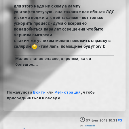
для этого надо ни схему а лампу
ультрофеолетувую - она такаяже как обчная ЛДС
и схема поджига к неё такаяже - вот только
ускорить процесс - думаю всеравно
понадобиться пара лет освещения чтобыто
чернила выгорели.
с таким же успехом можно положить справку в
салярий
- там лапы помощнее будут :evil:
Малое знание опасно, впрочем, как и
большое....
Пожалуйста
Войти
или
Регистрация
, чтобы
присоединиться к беседе.
07 фев 2012 10:31
#3
от
serый