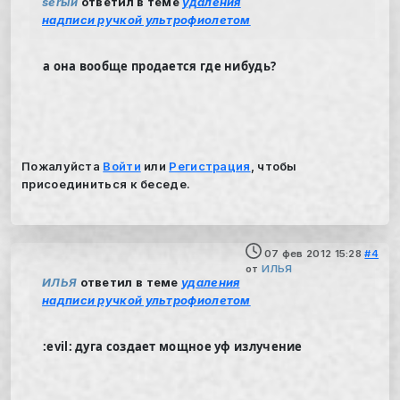
serый
ответил в теме
удаления
надписи ручкой ультрофиолетом
а она вообще продается где нибудь?
Пожалуйста
Войти
или
Регистрация
, чтобы
присоединиться к беседе.
07 фев 2012 15:28
#4
от
ИЛЬЯ
ИЛЬЯ
ответил в теме
удаления
надписи ручкой ультрофиолетом
:evil:
дуга
создает мощное уф излучение