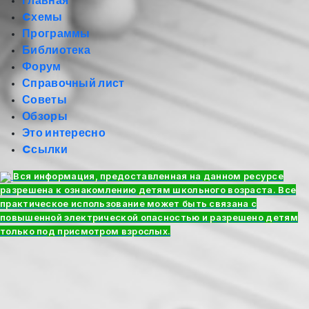
Главная
Cхемы
Программы
Библиотека
Форум
Справочный лист
Советы
Обзоры
Это интересно
Cсылки
Вся информация, предоставленная на данном ресурсе
разрешена к ознакомлению детям школьного возраста. Все
практическое использование может быть связана с
повышенной электрической опасностью и разрешено детям
только под присмотром взрослых.