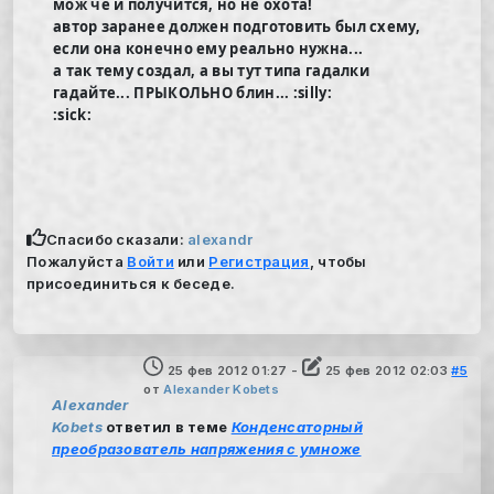
мож чё и получится, но не охота!
автор заранее должен подготовить был схему,
если она конечно ему реально нужна...
а так тему создал, а вы тут типа гадалки
гадайте... ПРЫКОЛЬНО блин... :silly:
:sick:
Спасибо сказали:
alexandr
Пожалуйста
Войти
или
Регистрация
, чтобы
присоединиться к беседе.
25 фев 2012 01:27
-
25 фев 2012 02:03
#5
от
Alexander Kobets
Alexander
Kobets
ответил в теме
Конденсаторный
преобразователь напряжения с умноже