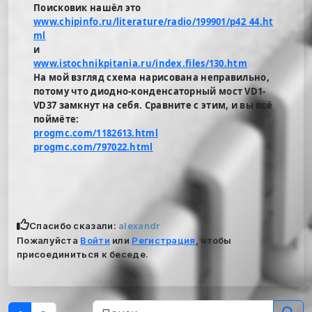
Поисковик нашёл это
www.chipinfo.ru/literature/radio/199901/p42_44.ht
ml
и
www.istochnikpitania.ru/index.files/130.htm
На мой взгляд схема нарисована неправильно,
потому что диодно-конденсаторный мост VD1-
VD37 замкнут на себя. Сравните с этим, и вы всё
поймёте:
progmc.com/1182613.html
progmc.com/797022.html
Спасибо сказали:
alexandr
Пожалуйста
Войти
или
Регистрация
, чтобы
присоединиться к беседе.