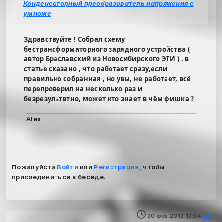
Конденсаторный преобразователь напряжения с
умноже
Здравствуйте ! Собрал схему
бестрансформаторного зарядного устройства (
автор Браславский из Новосибирского ЭТИ ) . в
статье сказано , что работает сразу,если
правильно собранная , но увы, не работает, всё
перепроверил на несколько раз и
безрезультвтно, может кто знает в чём фишка ?
Alex
Пожалуйста
Войти
или
Регистрация
, чтобы
присоединиться к беседе.
20 фев 2012 12:24
#2