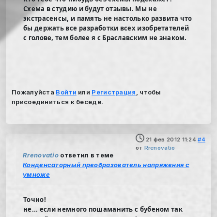
Схема в студию и будут отзывы. Мы не
экстрасенсы, и память не настолько развита что
бы держать все разработки всех изобретателей
с голове, тем более я с Браславским не знаком.
Пожалуйста
Войти
или
Регистрация
, чтобы
присоединиться к беседе.
21 фев 2012 11:24
#4
от
Rrenovatio
Rrenovatio
ответил в теме
Конденсаторный преобразователь напряжения с
умноже
Точно!
не... если немного пошаманить с бубеном так