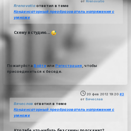
от
Rrenovatio
Rrenovatio
ответил в теме
Конденсаторный преобразователь напряжения с
умноже
Схему в студию...
Пожалуйста
Войти
или
Регистрация
, чтобы
присоединиться к беседе.
20 фев 2012 19:20
#3
от
Вячеслав
Вячеслав
ответил в теме
Конденсаторный преобразователь напряжения с
умноже
Кто тебе что-нибудь без схемы подскажет?