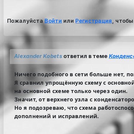
Пожалуйста
Войти
или
Регистрация
, чтобы
Alexander Kobets
ответил в теме
Конденс
Ничего подобного в сети больше нет, по
Я сравнил упрощённую схему с основной
на основной схеме только через один.
Значит, от верхнего узла с конденсатор
Но я подозреваю, что схема работоспос
дополнений и исправлений.