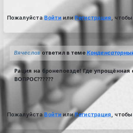
Пожалуйста
Войти
или
Регистрация
, чтобы
Вячеслав
ответил в теме
Конденсаторный
Рация на бронепоезде! Где упрощённая с
ВОПРОС??????
Пожалуйста
Войти
или
Регистрация
, чтобы