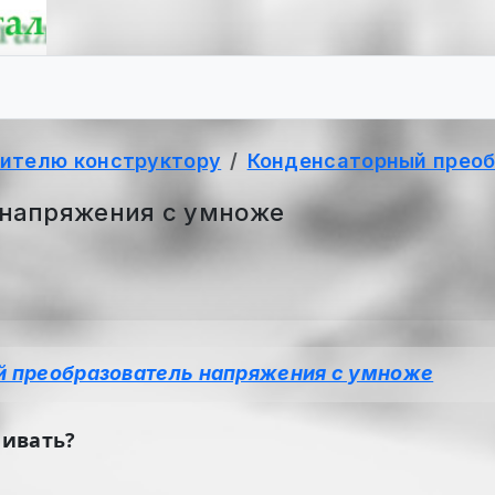
ителю конструктору
Конденсаторный преоб
 напряжения с умноже
 преобразователь напряжения с умноже
нивать?