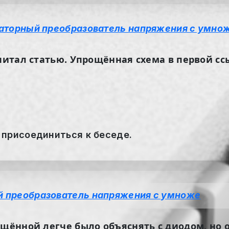
аторный преобразователь напряжения с умно
читал статью. Упрощённая схема в первой сс
 присоединиться к беседе.
 преобразователь напряжения с умноже
ощённой легче было объяснять с диодом, но о