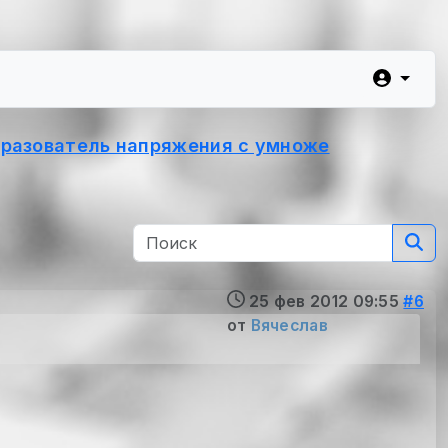
разователь напряжения с умноже
25 фев 2012 09:55
#6
от
Вячеслав