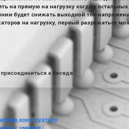
ить на прямую на нагрузку когда у остальны
нии будет снижать выходной ток-напряжение
торов на нагрузку, первый разряжаться мож
 присоединиться к беседе.
ителю конструктору
ения с умноже