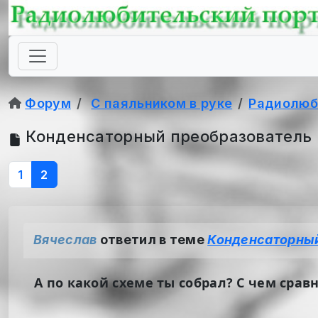
Форум
С паяльником в руке
Радиолюб
Конденсаторный преобразователь
1
2
Вячеслав
ответил в теме
Конденсаторный
А по какой схеме ты собрал? С чем срав