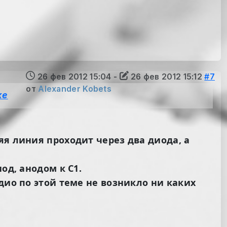
26 фев 2012 15:04
-
26 фев 2012 15:12
#7
от
Alexander Kobets
же
яя линия проходит через два диода, а
од, анодом к C1.
дио по этой теме не возникло ни каких