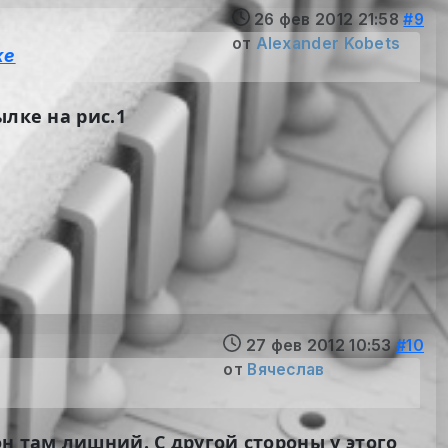
26 фев 2012 21:58
#9
от
Alexander Kobets
же
ылке на рис.1
27 фев 2012 10:53
#10
от
Вячеслав
н там лишний. С другой стороны у этого