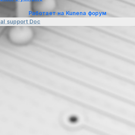
Работает на
Kunena форум
al support
Doc