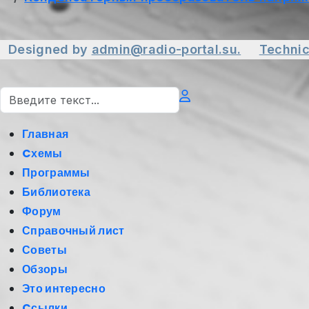
Designed by
admin@radio-portal.su.
Technic
Поиск
Главная
Cхемы
Программы
Библиотека
Форум
Справочный лист
Советы
Обзоры
Это интересно
Cсылки