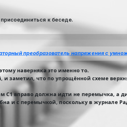
 присоединиться к беседе.
аторный преобразователь напряжения с умно
этому наверняка это именно то.
, и заметил, что по упрощённой схеме верхн
ом C1 вправо должна идти не перемычка, а ди
обна и с перемычкой, поскольку в журнале Ра