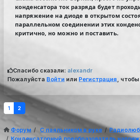
конденсатора ток разряда будет проход
напряжение на диоде в открытом состоя
параллельном соединении этих конденса
критично, но можно и поставить.
Спасибо сказали:
alexandr
Пожалуйста
Войти
или
Регистрация
, чтобы
1
2
Форум
С паяльником в руке
Радиолюб
Конденсаторный преобразователь напряж