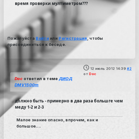
время проверки мултиметром???
Пожалуйста
Войти
или
Регистрация
, чтобы
присоединиться к беседе.
12 июль 2012 14:39
#2
от
Doc
Doc
ответил в теме
ДИОД
DMV1500m
должно быть - примерно в два раза большге чем
меду 1-2 и 2-3
Малое знание опасно, впрочем, как и
большое....