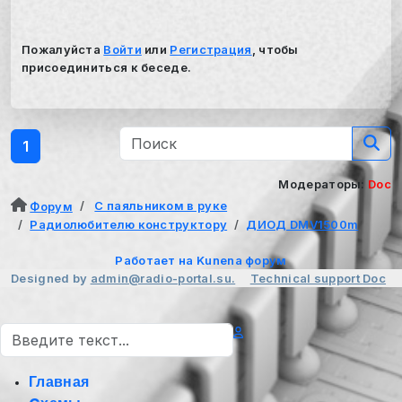
Пожалуйста
Войти
или
Регистрация
, чтобы
присоединиться к беседе.
1
Модераторы:
Doc
С паяльником в руке
Форум
Радиолюбителю конструктору
ДИОД DMV1500m
Работает на
Kunena форум
Designed by
admin@radio-portal.su.
Technical support
Doc
Поиск
Главная