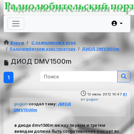
С паяльником в руке
Форум
Радиолюбителю конструктору
ДИОД DMV1500m
ДИОД DMV1500m
1
12 июль 2012 10:47
#1
от
gugjan
gugjan
создал тему:
ДИОД
DMV1500m
в диоде dmv1500m между первом и третем
виводам должна быть сопративление или нет во