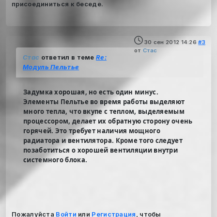
присоединиться к беседе.
30 сен 2012 14:26
#3
от
Стас
Стас
ответил в теме
Re:
Модуль Пельтье
Задумка хорошая, но есть один минус.
Элементы Пельтье во время работы выделяют
много тепла, что вкупе с теплом, выделяемым
процессором, делает их обратную сторону очень
горячей. Это требует наличия мощного
радиатора и вентилятора. Кроме того следует
позаботиться о хорошей вентиляции внутри
системного блока.
Пожалуйста
Войти
или
Регистрация
, чтобы