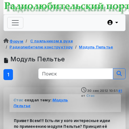
С паяльником в руке
Форум
Радиолюбителю конструктору
Модуль Пельтье
Модуль Пельтье
1
30 сен 2012 10:51
#1
от
Стас
Стас
создал тему:
Модуль
Пельтье
Привет Всем!!! Есть-ли у кого интересные идеи
по применению модуля Пельтье? Принцип её