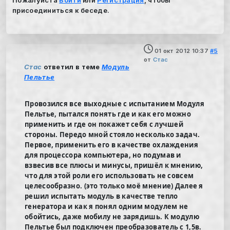
Пожалуйста
Войти
или
Регистрация
, чтобы
присоединиться к беседе.
01 окт 2012 10:37
#5
от
Стас
Стас
ответил в теме
Модуль
Пельтье
Провозился все выходные с испытанием Модуля
Пельтье, пытался понять где и как его можно
применить и где он покажет себя с лучшей
стороны. Передо мной стояло несколько задач.
Первое, применить его в качестве охлаждения
для процессора компьютера, но подумав и
взвесив все плюсы и минусы, пришёл к мнению,
что для этой роли его использовать не совсем
целесообразно. (это только моё мнение) Далее я
решил испытать модуль в качестве тепло
генератора и как я понял одним модулем не
обойтись, даже мобилу не зарядишь. К модулю
Пельтье был подключен преобразователь с 1,5в.