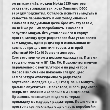
он выжимал 5в, но моя Nokia 5230 наотрез
отказалась заряжаться, хотя Samsung D600
зарядку подхватил. Осталось испытать модуль в
качестве переносного мини холодильника.
Сначала я подумывал даже бросить эту затею,
но всё же решил попробовать. Сначала я
запустил модуль без установки его в корпус,
просто, между двух радиаторов был установлен
сам модуль, один радиатор я использовал от
компа, с проца с вентилятором, а второй
обычный 90х60х10 без вентилятора.
Соответственно он и должен охлаждать. Питал я
это дело мощным БП 12в. 8А. Подключил модуль
параллельно с вентилятором на радиаторе.
Первое включение показало следующее:
Температура охлаждающего радиатора
опустилась порядка 1,6 – 1,5 град. за 2-3 минуты,
дальше опускаться не захотела, и весь радиатор
покрылся мелкими капельками конденсата.
Пришлось повозиться и сделать терма
прокладку между двух радиаторов. После чего я
просто накрыл охлаждающею часть коробкой и