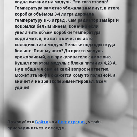
подал питание на модуль. Это того стоило!
Температура заметно убежала за минус, в итоге
коробка объёмом 3-4 литра держала
температуру в -6,8 град . Сам радиатор замёрз и
покрылся белым инеем, конечно если
увеличить объём коробки температура
поднимется, но вот в качестве авто
холодильника модуль Пельтье подходит куда
больше. Почему авто? Да просто модуль
прожорливый, а в прикуривателе самое оно.
Кушал при этом модуль с блока питания 4,23 А.
Ну в общем я сам на свой вопрос и ответил.
Может эта инфа окажется кому то полезной, а
значит я не зря экспериментировал. Всем
удачи!
Пожалуйста
Войти
или
Регистрация
, чтобы
присоединиться к беседе.