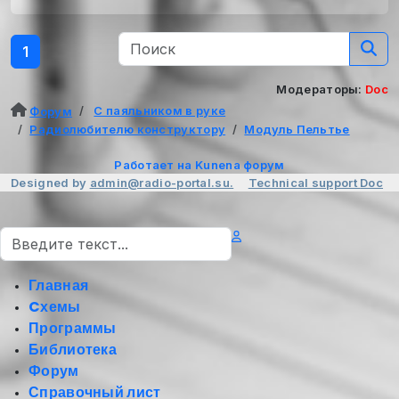
1
Модераторы:
Doc
С паяльником в руке
Форум
Радиолюбителю конструктору
Модуль Пельтье
Работает на
Kunena форум
Designed by
admin@radio-portal.su.
Technical support
Doc
Поиск
Главная
Cхемы
Программы
Библиотека
Форум
Справочный лист