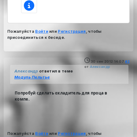
Пожалуйста
Войти
или
Регистрация
, чтобы
присоединиться к беседе.
30 сен 2012 14:07
#2
от
Александр
Александр
ответил в теме
Модуль Пельтье
Попробуй сделать охладитель для проца в
компе.
Пожалуйста
Войти
или
Регистрация
, чтобы