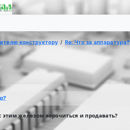
ителю конструктору
Re: Что за аппаратура?
ра?
с этим железом ворочиться и продавать?