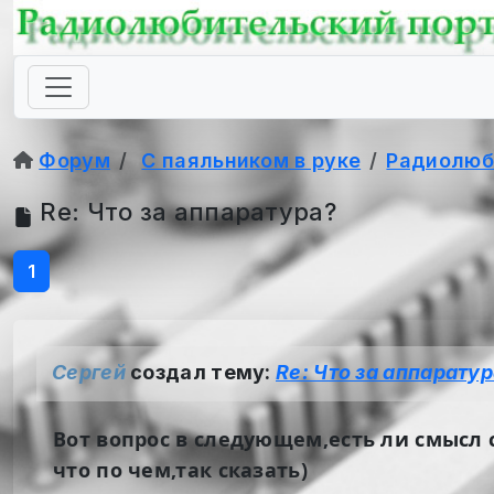
Форум
С паяльником в руке
Радиолюб
Re: Что за аппаратура?
1
Сергей
создал тему:
Re: Что за аппарату
Вот вопрос в следующем,есть ли смысл 
что по чем,так сказать)