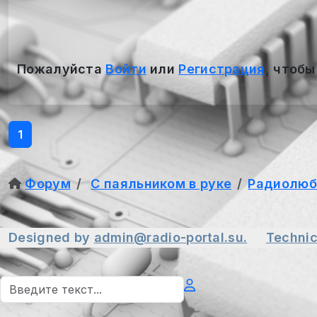
Пожалуйста
Войти
или
Регистрация
, чтобы
1
Форум
С паяльником в руке
Радиолюб
Designed by
admin@radio-portal.su.
Technic
Поиск