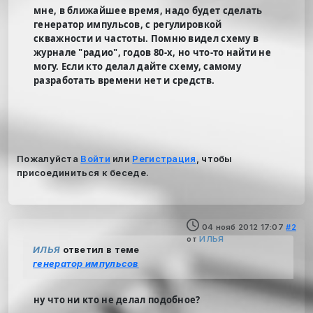
мне, в ближайшее время, надо будет сделать
генератор импульсов, с регулировкой
скважности и частоты. Помню видел схему в
журнале "радио", годов 80-х, но что-то найти не
могу. Если кто делал дайте схему, самому
разработать времени нет и средств.
Пожалуйста
Войти
или
Регистрация
, чтобы
присоединиться к беседе.
04 нояб 2012 17:07
#2
от
ИЛЬЯ
ИЛЬЯ
ответил в теме
генератор импульсов
ну что ни кто не делал подобное?