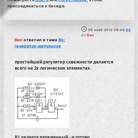
присоединиться к беседе.
05 нояб 2012 09:46
#4
от
Doc
Doc
ответил в теме
Re:
генератор импульсов
простейший регулятор скважности делается
всего на 2х логических элементах.
R1 делаете переменный - и готово