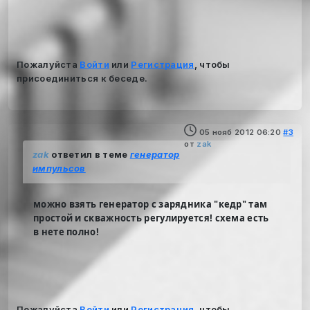
Пожалуйста
Войти
или
Регистрация
, чтобы
присоединиться к беседе.
05 нояб 2012 06:20
#3
от
zak
zak
ответил в теме
генератор
импульсов
можно взять генератор с зарядника "кедр" там
простой и скважность регулируется! схема есть
в нете полно!
Пожалуйста
Войти
или
Регистрация
, чтобы