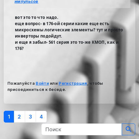
импульсов
вот это то что надо.
еще вопрос- в 176-ой серии какие еще есть
микросхемы логические элементы? тут и просто
инверторы подойдут.
и еще я забыл- 561 серия это то-же КМОП, как и
176?
Пожалуйста
Войти
или
Регистрация
, чтобы
присоединиться к беседе.
1
2
3
4