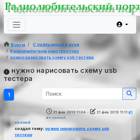
С паяльником в руке
Форум
Радиолюбителю конструктору
нужно нарисовать схему usb тестера
нужно нарисовать схему usb
тестера
1
21 фев 2013 11:04
-
21 фев 2013 11:11
#1
от
евений
евений
создал тему:
нужно нарисовать схему usb
тестера