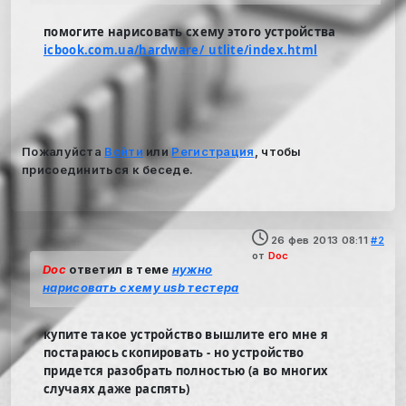
помогите нарисовать схему этого устройства
icbook.com.ua/hardware/_utlite/index.html
Пожалуйста
Войти
или
Регистрация
, чтобы
присоединиться к беседе.
26 фев 2013 08:11
#2
от
Doc
Doc
ответил в теме
нужно
нарисовать схему usb тестера
купите такое устройство вышлите его мне я
постараюсь скопировать - но устройство
придется разобрать полностью (а во многих
случаях даже распять)