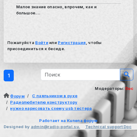
Малое знание опасно, впрочем, как и
большое....
Пожалуйста
Войти
или
Регистрация
, чтобы
присоединиться к беседе.
1
Модераторы:
Doc
С паяльником в руке
Форум
Радиолюбителю конструктору
нужно нарисовать схему usb тестера
Работает на
Kunena форум
Designed by
admin@radio-portal.su.
Technical support
Doc