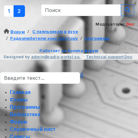
1
2
Модераторы:
Doc
С паяльником в руке
Форум
Радиолюбителю конструктору
программы
Работает на
Kunena форум
Designed by
admin@radio-portal.su.
Technical support
Doc
Поиск
Главная
Cхемы
Программы
Библиотека
Форум
Справочный лист
Советы