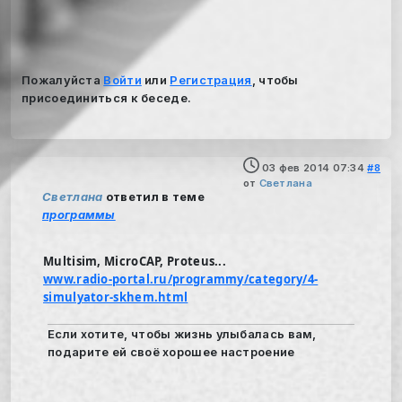
Пожалуйста
Войти
или
Регистрация
, чтобы
присоединиться к беседе.
03 фев 2014 07:34
#8
от
Светлана
Светлана
ответил в теме
программы
Multisim, MicroCAP, Proteus...
www.radio-portal.ru/programmy/category/4-
simulyator-skhem.html
Если хотите, чтобы жизнь улыбалась вам,
подарите ей своё хорошее настроение