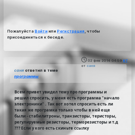
Пожалуйста
Войти
или
Регистрация
, чтобы
присоединиться к беседе.
02 фев 2014 04:59
#7
от
саня
саня
ответил в теме
программы
Всем привет увидел тему про программы и
решил спросить, у меня есть программа "начало
электроники" . Так вот хотел спросить есть ли
такая же програмка только чтобы в ней еще
были - стабилитроны, транзисторы, теристоры,
регулируемые резисторы, терморезисторы и т.д
??? Если у кого есть скиньте ссылку