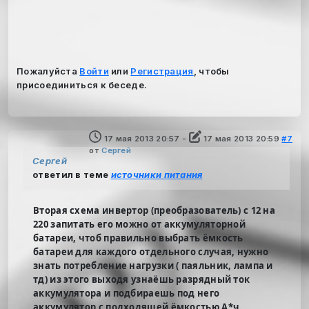
Пожалуйста
Войти
или
Регистрация
, чтобы
присоединиться к беседе.
17 мая 2013 20:57
-
17 мая 2013 20:59
#7
от
Cергей
Cергей
ответил в теме
источники питания
Вторая схема инвертор (преобразователь) с 12 на
220 запитать его можно от аккумуляторной
батареи, чтоб правильно выбрать ёмкость
батареи для каждого отдельного случая, нужно
знать потребление нагрузки ( паяльник, лампа и
тд) из этого выходя узнаёшь разрядный ток
аккумулятора и подбираешь под него
аккумулятор с подходящей ёмкостью А*ч.