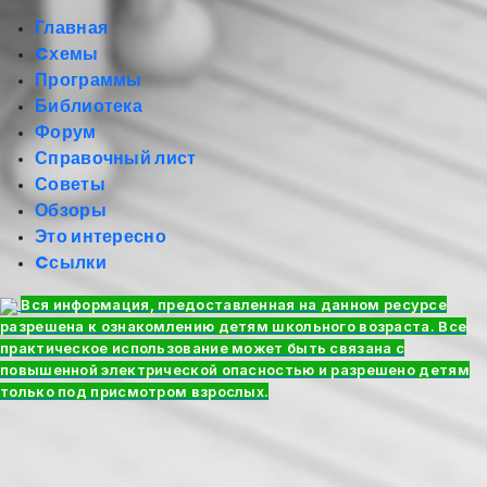
Главная
Cхемы
Программы
Библиотека
Форум
Справочный лист
Советы
Обзоры
Это интересно
Cсылки
Вся информация, предоставленная на данном ресурсе
разрешена к ознакомлению детям школьного возраста. Все
практическое использование может быть связана с
повышенной электрической опасностью и разрешено детям
только под присмотром взрослых.