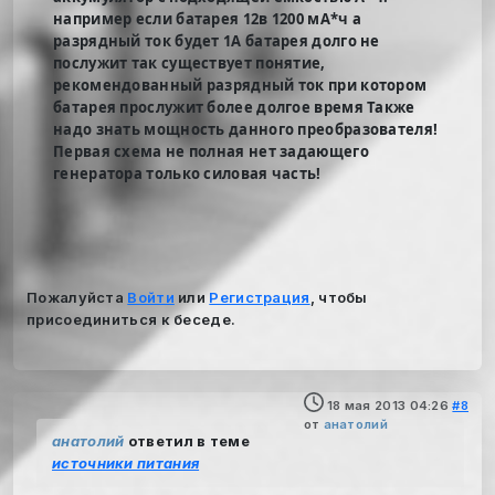
например если батарея 12в 1200 мА*ч а
разрядный ток будет 1А батарея долго не
послужит так существует понятие,
рекомендованный разрядный ток при котором
батарея прослужит более долгое время Также
надо знать мощность данного преобразователя!
Первая схема не полная нет задающего
генератора только силовая часть!
Пожалуйста
Войти
или
Регистрация
, чтобы
присоединиться к беседе.
18 мая 2013 04:26
#8
от
анатолий
анатолий
ответил в теме
источники питания