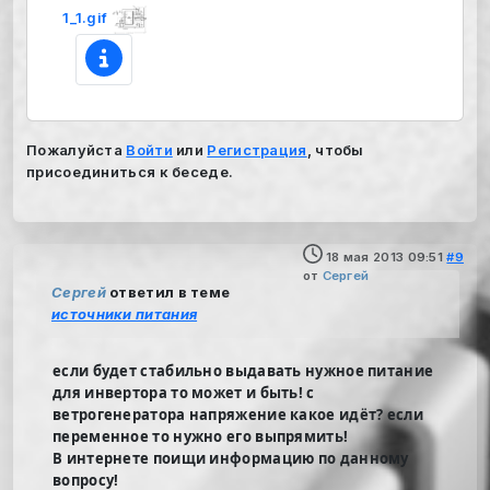
1_1.gif
Пожалуйста
Войти
или
Регистрация
, чтобы
присоединиться к беседе.
18 мая 2013 09:51
#9
от
Cергей
Cергей
ответил в теме
источники питания
если будет стабильно выдавать нужное питание
для инвертора то может и быть! с
ветрогенератора напряжение какое идёт? если
переменное то нужно его выпрямить!
В интернете поищи информацию по данному
вопросу!