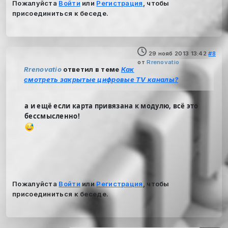
Пожалуйста
Войти
или
Регистрация
, чтобы
присоединиться к беседе.
29 нояб 2013 13:42
#8
от
Rrenovatio
Rrenovatio
ответил в теме
Как
смотреть закрытые цифровые TV каналы?
а и ещё если карта привязана к модулю, всё это
бессмысленно!
Пожалуйста
Войти
или
Регистрация
, чтобы
присоединиться к беседе.