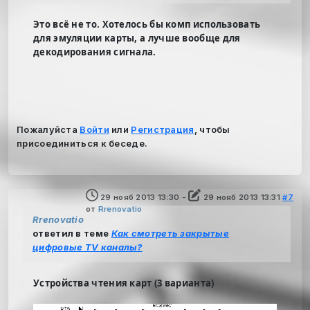
Это всё не то. Хотелось бы комп использовать
для эмуляции карты, а лучше вообще для
декодирования сигнала.
Пожалуйста
Войти
или
Регистрация
, чтобы
присоединиться к беседе.
29 нояб 2013 13:30
-
29 нояб 2013 13:31
#7
от
Rrenovatio
Rrenovatio
ответил в теме
Как смотреть закрытые
цифровые TV каналы?
Устройства чтения карт (3 варианта)