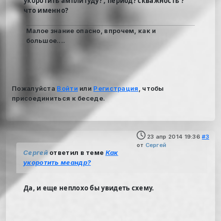
укоротить амплитуду? , период? скважность ?
что именно?
Малое знание опасно, впрочем, как и
большое....
Пожалуйста
Войти
или
Регистрация
, чтобы
присоединиться к беседе.
23 апр 2014 19:36
#3
от
Сергей
Сергей
ответил в теме
Как
укоротить меандр?
Да, и еще неплохо бы увидеть схему.