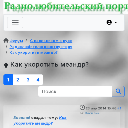
С паяльником в руке
Форум
Радиолюбителю конструктору
Как укоротить меандр?
Как укоротить меандр?
1
2
3
4
23 апр 2014 15:46
#1
от
Василий
Василий
создал тему:
Как
укоротить меандр?