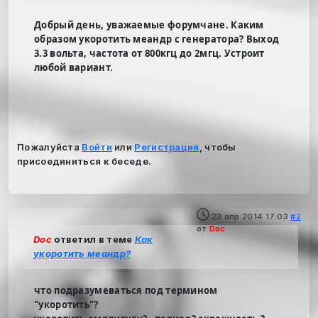
Добрый день, уважаемые форумчане. Каким
образом укоротить меандр с генератора? Выход
3.3 вольта, частота от 800кгц до 2мгц. Устроит
любой вариант.
Пожалуйста
Войти
или
Регистрация
, чтобы
присоединиться к беседе.
23 апр 2014 17:03
#2
от
Doc
Doc
ответил в теме
Как
укоротить меандр?
что подразумеваться под термином
"укоротить"?