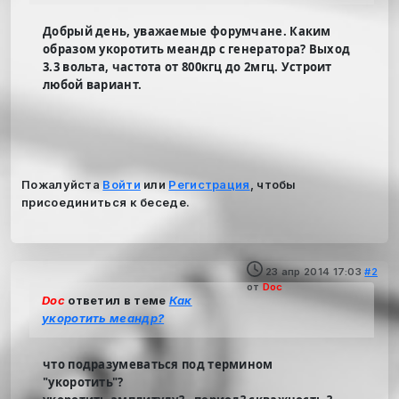
Добрый день, уважаемые форумчане. Каким
образом укоротить меандр с генератора? Выход
3.3 вольта, частота от 800кгц до 2мгц. Устроит
любой вариант.
Пожалуйста
Войти
или
Регистрация
, чтобы
присоединиться к беседе.
23 апр 2014 17:03
#2
от
Doc
Doc
ответил в теме
Как
укоротить меандр?
что подразумеваться под термином
"укоротить"?