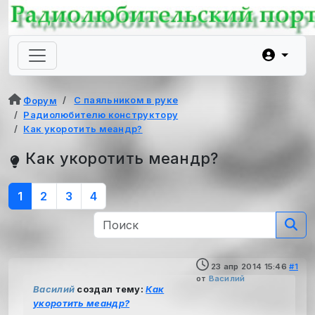
С паяльником в руке
Форум
Радиолюбителю конструктору
Как укоротить меандр?
Как укоротить меандр?
1
2
3
4
23 апр 2014 15:46
#1
от
Василий
Василий
создал тему:
Как
укоротить меандр?