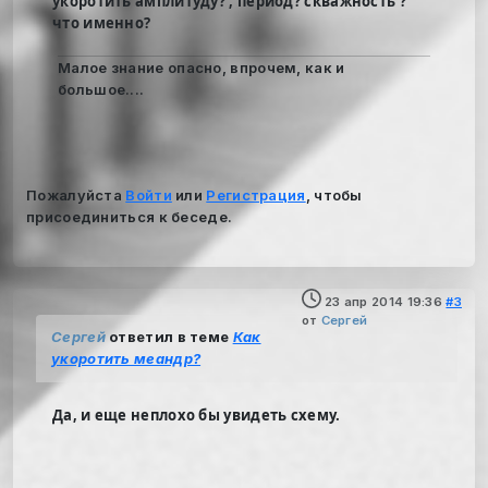
укоротить амплитуду? , период? скважность ?
что именно?
Малое знание опасно, впрочем, как и
большое....
Пожалуйста
Войти
или
Регистрация
, чтобы
присоединиться к беседе.
23 апр 2014 19:36
#3
от
Сергей
Сергей
ответил в теме
Как
укоротить меандр?
Да, и еще неплохо бы увидеть схему.