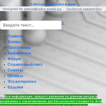
Работает на
Kunena форум
Designed by
admin@radio-portal.su.
Technical support
Doc
Поиск
Главная
Cхемы
Программы
Библиотека
Форум
Справочный лист
Советы
Обзоры
Это интересно
Cсылки
Вся информация, предоставленная на данном ресурсе
разрешена к ознакомлению детям школьного возраста. Все
практическое использование может быть связана с