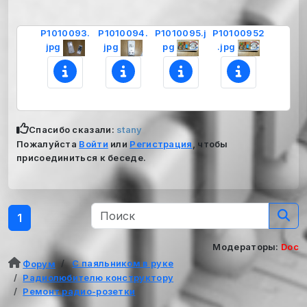
P1010093.
P1010094.
P1010095.j
P10100952
jpg
jpg
pg
.jpg
Спасибо сказали:
stany
Пожалуйста
Войти
или
Регистрация
, чтобы
присоединиться к беседе.
1
Модераторы:
Doc
С паяльником в руке
Форум
Радиолюбителю конструктору
Ремонт радио-розетки