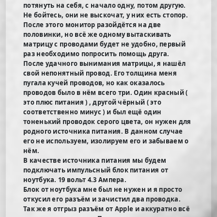
потянуть на себя, с начало одну, потом другую.
Не бойтесь, они не выскочат, у них есть стопор.
После этого монитор разойдётся на две
половинки, но всё же одному вытаскивать
матрицу с проводами будет не удобно, первый
раз необходимо попросить помощь друга.
После удачного вынимания матрицы, я нашёл
свой непонятный провод. Его толщина меня
пугала кучей проводов, но как оказалось
проводов было в нём всего три. Один красный (
это плюс питания ) , другой чёрный ( это
соответственно минус ) и был ещё один
тоненький проводок серого цвета, он нужен для
родного источника питания. В данном случае
его не используем, изолируем его и забываем о
нём.
В качестве источника питания мы будем
подключать импульсный блок питания от
ноутбука. 19 вольт 4.3 Ампера.
Блок от ноутбука мне был не нужен и я просто
откусил его разъём и зачистил два проводка.
Так же я отгрыз разъём от Apple и аккуратно всё