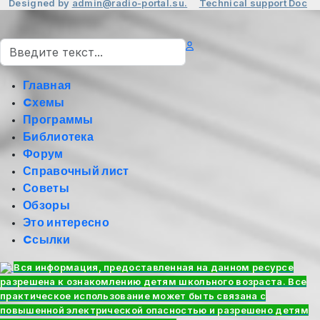
Designed by
admin@radio-portal.su.
Technical support
Doc
Поиск
Главная
Cхемы
Программы
Библиотека
Форум
Справочный лист
Советы
Обзоры
Это интересно
Cсылки
Вся информация, предоставленная на данном ресурсе
разрешена к ознакомлению детям школьного возраста. Все
практическое использование может быть связана с
повышенной электрической опасностью и разрешено детям