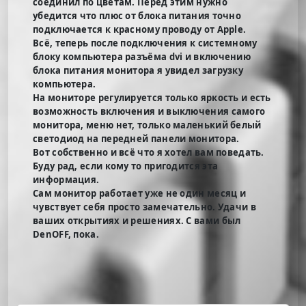
соединил по цветам. Перед этим нужно
убедится что плюс от блока питания точно
подключается к красному проводу от Apple.
Всё, теперь после подключения к системному
блоку компьютера разъёма dvi и включению
блока питания монитора я увидел загрузку
компьютера.
На мониторе регулируется только яркость и есть
возможность включения и выключения самого
монитора, меню нет, только маленький белый
светодиод на передней панели монитора.
Вот собственно и всё что я хотел вам поведать.
Буду рад, если кому то пригодится эта
информация.
Сам монитор работает уже не один месяц и
чувствует себя просто замечательно. Удачи в
ваших открытиях и решениях. С вами был
DenOFF, пока.