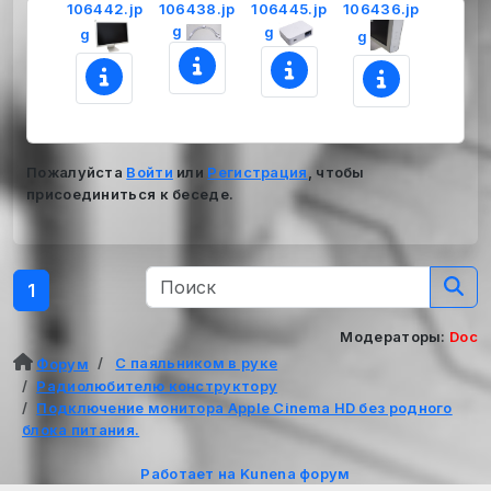
106442.jp
106438.jp
106445.jp
106436.jp
g
g
g
g
Пожалуйста
Войти
или
Регистрация
, чтобы
присоединиться к беседе.
1
Модераторы:
Doc
С паяльником в руке
Форум
Радиолюбителю конструктору
Подключение монитора Apple Cinema HD без родного
блока питания.
Работает на
Kunena форум