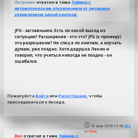
Петрович
ответил в теме
Таймер с
автоматическим отключением от питания и
управлением одной кнопкой.
JPG - заглавными. Есть ли какой выход из
ситуации? Расширение - это что? JPG (к примеру)
это разрешение? Не спец я по компам, а изучать
думаю, уже поздно. Хотя дедушка Ленин и
говорил, что учиться никогда не поздно - он
ошибался.
Пожалуйста
Войти
или
Регистрация
, чтобы
присоединиться к беседе.
15 фев 2015 17:19
#12
от
Doc
Doc
ответил в теме
Таймер с