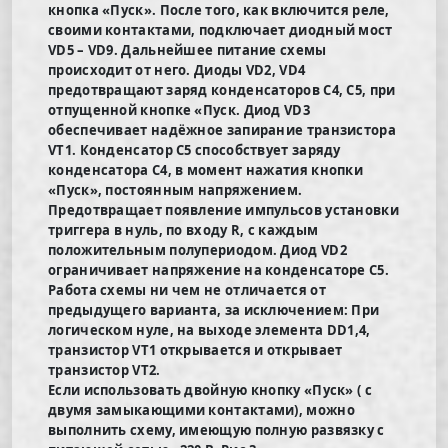
кнопка «Пуск». После того, как включится реле,
своими контактами, подключает диодный мост
VD5 – VD9. Дальнейшее питание схемы
происходит от него. Диоды VD2, VD4
предотвращают заряд конденсаторов С4, С5, при
отпущенной кнопке «Пуск. Диод VD3
обеспечивает надёжное запирание транзистора
VT1. Конденсатор С5 способствует заряду
конденсатора С4, в момент нажатия кнопки
«Пуск», постоянным напряжением.
Предотвращает появление импульсов установки
триггера в нуль, по входу R, c каждым
положительным полупериодом. Диод VD2
ограничивает напряжение на конденсаторе С5.
Работа схемы ни чем не отличается от
предыдущего варианта, за исключением: При
логическом нуле, на выходе элемента DD1,4,
транзистор VT1 открывается и открывает
транзистор VT2.
Если использовать двойную кнопку «Пуск» ( с
двумя замыкающими контактами), можно
выполнить схему, имеющую полную развязку с