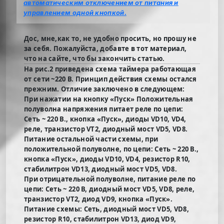
автоматическим отключением от питания и
управлением одной кнопкой.
Дос, мне,как то, не удобно просить, но прошу не
за себя. Пожалуйста, добавте в тот материал,
что на сайте, что бы закончить статью.
На рис.2 приведена схема таймера работающая
от сети ~220 В. Принцип действия схемы остался
прежним. Отличие заключено в следующем:
При нажатии на кнопку «Пуск» Положительная
полуволна напряжения питает реле по цепи:
Сеть ~ 220 В., кнопка «Пуск», диоды VD10, VD4,
реле, транзистор VT2, диодный мост VD5, VD8.
Питание остальной части схемы, при
положительной полуволне, по цепи: Сеть ~ 220 В.,
кнопка «Пуск», диоды VD10, VD4, резистор R10,
стабилитрон VD13, диодный мост VD5, VD8.
При отрицательной полуволне, питание реле по
цепи: Сеть ~ 220 В, диодный мост VD5, VD8, реле,
транзистор VT2, диод VD9, кнопка «Пуск».
Питание схемы: Сеть, диодный мост VD5, VD8,
резистор R10, стабилитрон VD13, диод VD9,