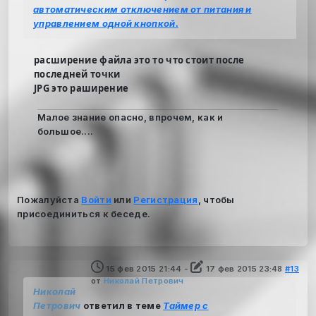
автоматическим отключением от питания и
управлением одной кнопкой.
расширение файла это то что стоит после
последней точки
JPG это раширение
Малое знание опасно, впрочем, как и
большое....
Пожалуйста
Войти
или
Регистрация
, чтобы
присоединиться к беседе.
15 фев 2015 21:44
-
17 фев 2015 23:48
#13
от
Николай Петрович
Николай
Петрович
ответил в теме
Таймер с