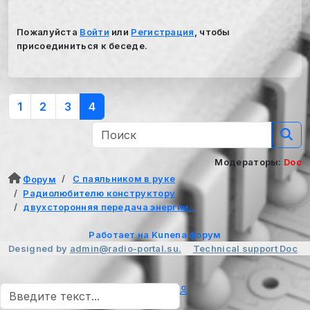
Пожалуйста
Войти
или
Регистрация
, чтобы
присоединиться к беседе.
1
2
3
4
Модераторы:
Doc
С паяльником в руке
Форум
Радиолюбителю конструктору
двухсторонняя передача энергии..
Работает на
Kunena форум
Designed by
admin@radio-portal.su.
Technical support
Doc
Поиск