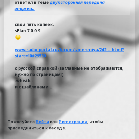
ответил в теме
двухсторонняя передача
энергии..
свои пять копеек.
sPlan 7.0.0.9
www.radio-portal.ru/forum/izmereniya/242....html?
start=10#29539
с русской справкой (заглавные не отображаются,
нужно по страницам!)
:whistle:
и с шаблонами...
Пожалуйста
Войти
или
Регистрация
, чтобы
присоединиться к беседе.