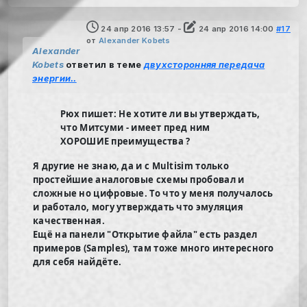
24 апр 2016 13:57
-
24 апр 2016 14:00
#17
от
Alexander Kobets
Alexander
Kobets
ответил в теме
двухсторонняя передача
энергии..
Рюх пишет: Не хотите ли вы утверждать,
что Митсуми - имеет пред ним
ХОРОШИЕ преимущества ?
Я другие не знаю, да и с Multisim только
простейшие аналоговые схемы пробовал и
сложные но цифровые. То что у меня получалось
и работало, могу утверждать что эмуляция
качественная.
Ещё на панели "Открытие файла" есть раздел
примеров (Samples), там тоже много интересного
для себя найдёте.