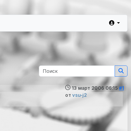
13 март 2006 06:15
#1
от
vsu-j2