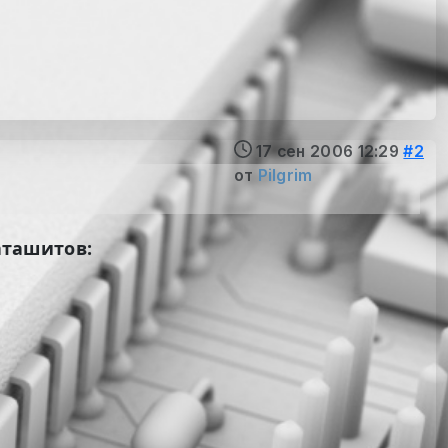
17 сен 2006 12:29
#2
от
Pilgrim
аташитов: