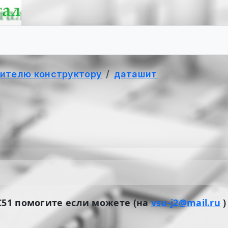
ителю конструктору
даташит
С51 помогите если можете (на
vsu-j2@mail.ru
)