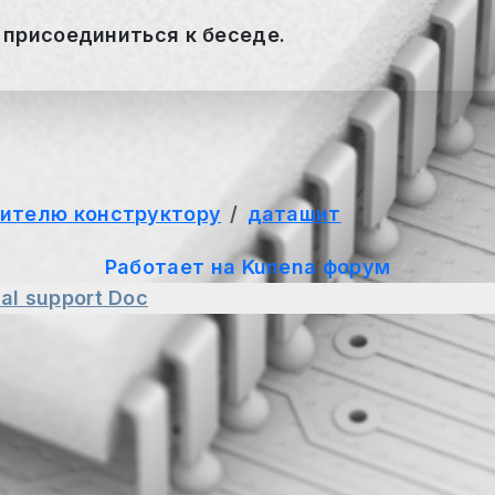
 присоединиться к беседе.
ителю конструктору
даташит
Работает на
Kunena форум
al support
Doc