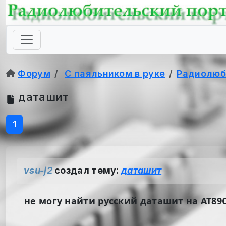
Форум
С паяльником в руке
Радиолюб
даташит
1
vsu-j2
создал тему:
даташит
не могу найти русский даташит на АТ89