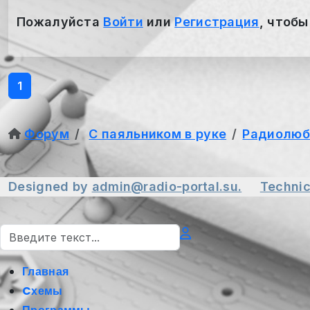
Пожалуйста
Войти
или
Регистрация
, чтобы
1
Форум
С паяльником в руке
Радиолюб
Designed by
admin@radio-portal.su.
Technic
Поиск
Главная
Cхемы