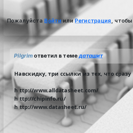
Пожалуйста
Войти
или
Регистрация
, чтобы
Pilgrim
ответил в теме
даташит
Навскидку, три ссылки из тех, что сраз
h ttp://www.alldatasheet.com/
h ttp://chipinfo.ru/
h ttp://www.datasheet.ru/