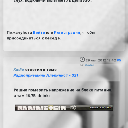
слух, подключи вольтметр к цепи АРУ.
Пожалуйста
Войти
или
Регистрация
, чтобы
присоединиться к беседе.
29 окт 2012 12:42
#5
от
Kadio
Kadio
ответил в теме
Радиоприемник Альпинист - 321
Решил померить напряжение на блоке питания,
а там 16,7В. :blink: