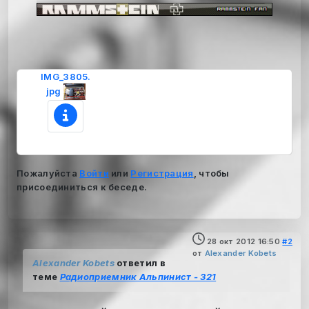
IMG_3805.
jpg
Пожалуйста
Войти
или
Регистрация
, чтобы
присоединиться к беседе.
28 окт 2012 16:50
#2
от
Alexander Kobets
Alexander Kobets
ответил в
теме
Радиоприемник Альпинист - 321