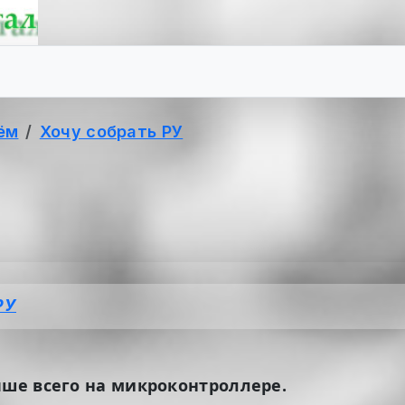
ём
Хочу собрать РУ
РУ
чше всего на микроконтроллере.