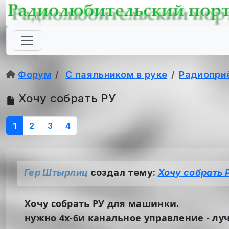
Форум
С паяльником в руке
Радиопри
Хочу собрать РУ
1
2
3
4
Гер Штырлиц
создал тему:
Хочу собрать 
Хочу собрать РУ для машинки.
нужно 4х-6и канальное управление - лу