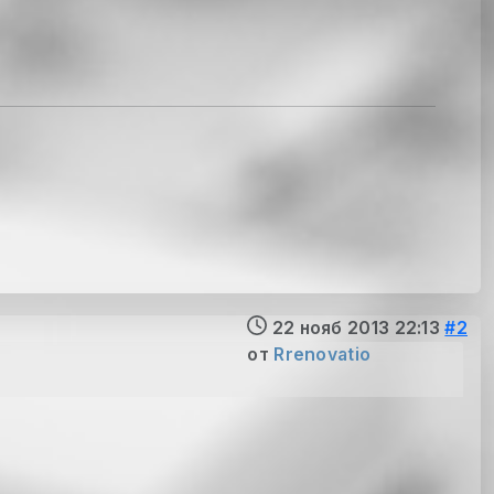
22 нояб 2013 22:13
#2
от
Rrenovatio