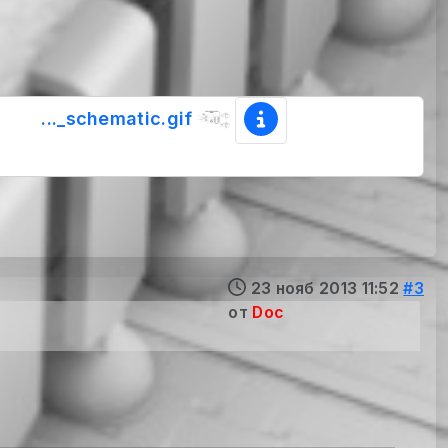
..._schematic.gif
23 нояб 2013 11:52
#3
от
Doc