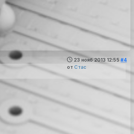
23 нояб 2013 12:55
#4
от
Стас