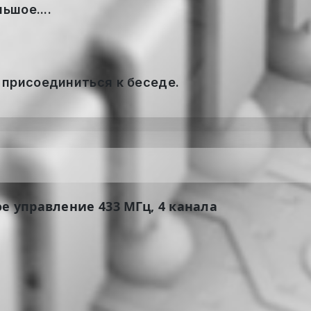
ьшое....
 присоединиться к беседе.
е управление 433 МГц, 4 канала