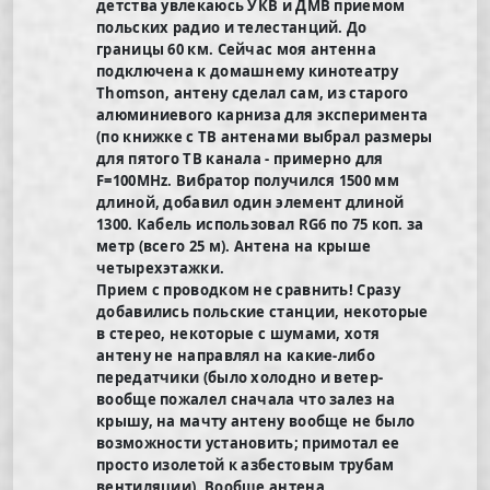
детства увлекаюсь УКВ и ДМВ приемом
польских радио и телестанций. До
границы 60 км. Сейчас моя антенна
подключена к домашнему кинотеатру
Thomson, антену сделал сам, из старого
алюминиевого карниза для эксперимента
(по книжке с ТВ антенами выбрал размеры
для пятого ТВ канала - примерно для
F=100MHz. Вибратор получился 1500 мм
длиной, добавил один элемент длиной
1300. Кабель использовал RG6 по 75 коп. за
метр (всего 25 м). Антена на крыше
четырехэтажки.
Прием с проводком не сравнить! Сразу
добавились польские станции, некоторые
в стерео, некоторые с шумами, хотя
антену не направлял на какие-либо
передатчики (было холодно и ветер-
вообще пожалел сначала что залез на
крышу, на мачту антену вообще не было
возможности установить; примотал ее
просто изолетой к азбестовым трубам
вентиляции). Вообще антена