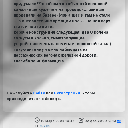
придумали???пробовал на обычный волновой
канал - еще хуже чем на проводок... раньше
продавали на базаре ($10)- а щас и там не стало
... в интернете информации ноль... нашел пару
статей но это не то...
короче конструкция следующая: два U колена
согнуты в кольцо, симетрирующее
устройство(очень напоминает волновой канал)
такую антенну можно наблюдать на
пассажирских вагонах железной дороги...
спасибо за информацию
Пожалуйста
Войти
или
Регистрация
, чтобы
присоединиться к беседе.
19 март 2008 10:47
-
02 фев 2009 13:13
#2
от
kuzen