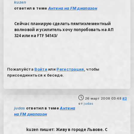
kuzen
ответил в теме
Антена на FM диапазон
Сейчас планирую сделать пямтиэлементный
волновой и усилитель хочу попробовать на АП
324 или на FTF 54143/
Пожалуйста
Войти
или
Регистрация
, чтобы
присоединиться к беседе.
26 март 2008 03:48
#3
от
judas
judas
ответил в теме
Антена
на FM диапазон
kuzen пишет: Живу в городе Львове. С