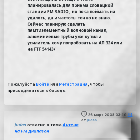
планировалась для приема словацкой
станции FM RADIO , но пока поймать на
удалось, да и частоты точно не знаю.
Сейчас планирую сделать
пямтиэлементный волновой канал,
алюминиевые трубы уже купил и
усилитель хочу попробовать на АП 324 или
на FTF 54143/
Пожалуйста
Войти
или
Регистрация
, чтобы
присоединиться к беседе.
26 март 2008 03:49
#4
от
judas
judas
ответил в теме
Антена
на FM диапазон