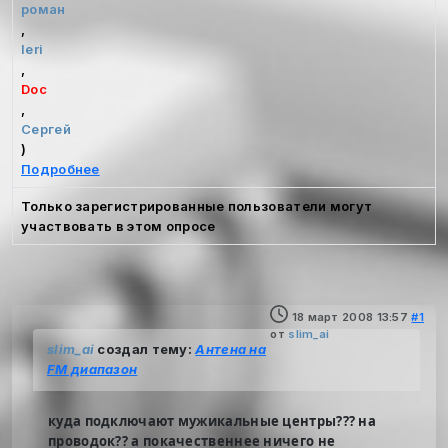
роман
,
leri
,
Doc
,
Сергей
)
Подробнее
Только зарегистрированные пользователи могут
участвовать в этом опросе
18 март 2008 13:57
#1
от
slim_ai
slim_ai
создал тему:
Антена на
FM диапазон
куда подключают мужикальные центры??? на
проводок?? а покачественнее ничего не