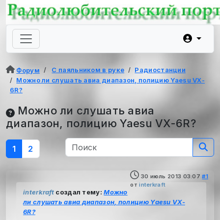
С паяльником в руке
Радиостанции
Форум
Можно ли слушать авиа диапазон, полицию Yaesu VX-
6R?
Можно ли слушать авиа
диапазон, полицию Yaesu VX-6R?
1
2
30 июль 2013 03:07
#1
от
interkraft
interkraft
создал тему:
Можно
ли слушать авиа диапазон, полицию Yaesu VX-
6R?