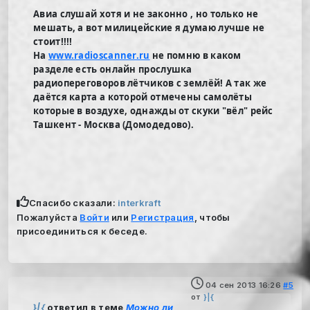
Авиа слушай хотя и не законно , но только не
мешать, а вот милицейские я думаю лучше не
стоит!!!!
На
www.radioscanner.ru
не помню в каком
разделе есть онлайн прослушка
радиопереговоров лётчиков с землёй! А так же
даётся карта а которой отмечены самолёты
которые в воздухе, однажды от скуки "вёл" рейс
Ташкент - Москва (Домодедово).
Спасибо сказали:
interkraft
Пожалуйста
Войти
или
Регистрация
, чтобы
присоединиться к беседе.
04 сен 2013 16:26
#5
от
}|{
}|{
ответил в теме
Можно ли