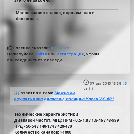
3) это не законно
Малое знание опасно, впрочем, как и
большое....
Спасибо сказали:
interkraft
Пожалуйста
Войти
или
Регистрация
, чтобы
присоединиться к беседе.
07 авг 2013 15:39
#3
от
}|{
}|{
ответил в теме
Можно ли
слушать авиа диапазон, полицию Yaesu VX-6R?
Технические характеристики
Диапазон частот, МГц: ПРМ - 0,5-1,8 / 1,8-16 / 48-999
ПРД - 50-54 / 140-174 / 420-470
Количество каналов: >1000