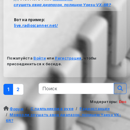
слушать авиа диапазон, полицию Yaesu VX-6R?
Вот на пример:
live.radioscanner.net/
Пожалуйста
Войти
или
Регистрация
, чтобы
присоединиться к беседе.
1
2
Модераторы:
Doc
С паяльником в руке
Радиостанции
Форум
Можно ли слушать авиа диапазон, полицию Yaesu VX-
6R?