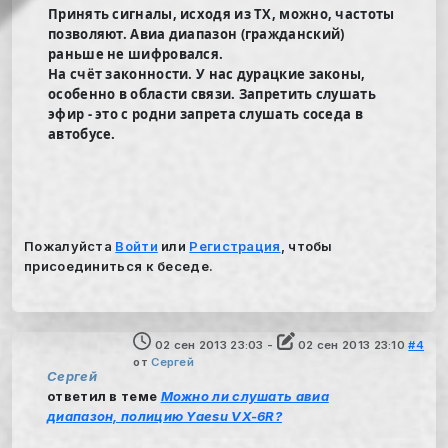
Принять сигналы, исходя из ТХ, можно, частоты
позволяют. Авиа диапазон (гражданский)
раньше не шифровался.
На счёт законности. У нас дурацкие законы,
особенно в области связи. Запретить слушать
эфир - это с родни запрета слушать соседа в
автобусе.
Пожалуйста
Войти
или
Регистрация
, чтобы
присоединиться к беседе.
02 сен 2013 23:03
-
02 сен 2013 23:10
#4
от
Cергей
Cергей
ответил в теме
Можно ли слушать авиа
диапазон, полицию Yaesu VX-6R?