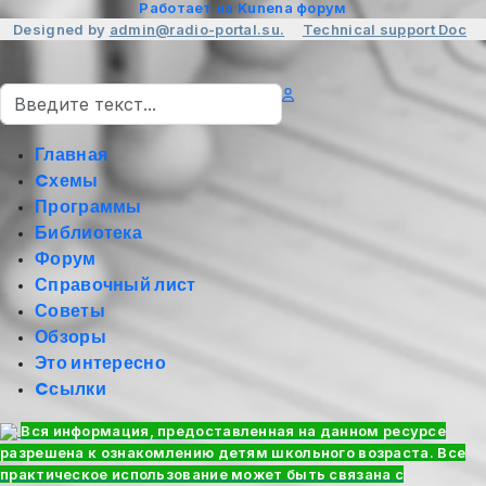
Работает на
Kunena форум
Designed by
admin@radio-portal.su.
Technical support
Doc
Поиск
Главная
Cхемы
Программы
Библиотека
Форум
Справочный лист
Советы
Обзоры
Это интересно
Cсылки
Вся информация, предоставленная на данном ресурсе
разрешена к ознакомлению детям школьного возраста. Все
практическое использование может быть связана с