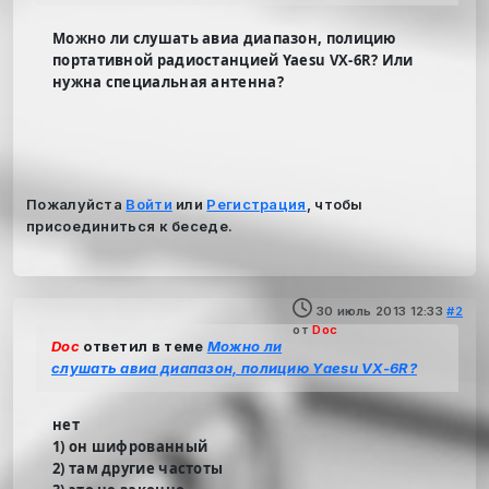
Можно ли слушать авиа диапазон, полицию
портативной радиостанцией Yaesu VX-6R? Или
нужна специальная антенна?
Пожалуйста
Войти
или
Регистрация
, чтобы
присоединиться к беседе.
30 июль 2013 12:33
#2
от
Doc
Doc
ответил в теме
Можно ли
слушать авиа диапазон, полицию Yaesu VX-6R?
нет
1) он шифрованный
2) там другие частоты