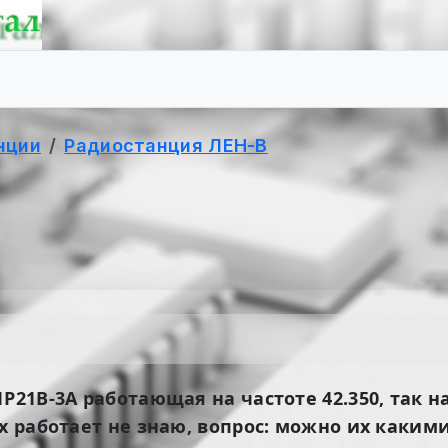
нции
Радиостанция ЛЕН-В
Р21В-3А работающая на частоте 42.350, так н
ах работает не знаю, вопрос: можно их каки