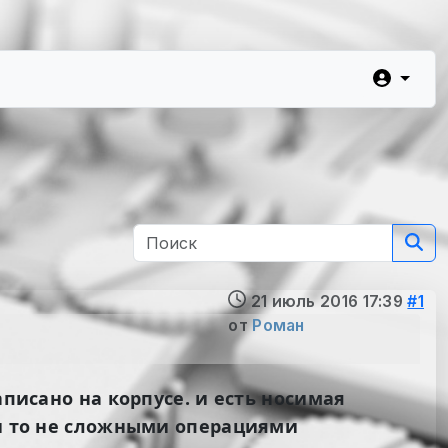
21 июль 2016 17:39
#1
от
Роман
аписано на корпусе. и есть носимая
ми то не сложными операциями