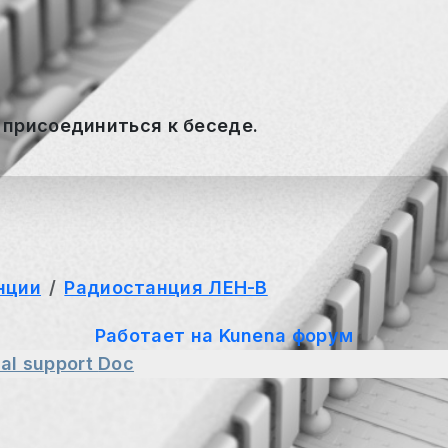
 присоединиться к беседе.
нции
Радиостанция ЛЕН-В
Работает на
Kunena форум
al support
Doc