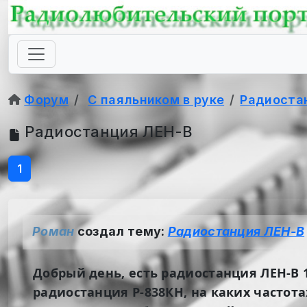
Форум
С паяльником в руке
Радиоста
Радиостанция ЛЕН-В
1
Роман
создал тему:
Радиостанция ЛЕН-В
Добрый день, есть радиостанция ЛЕН-В 1
радиостанция Р-838КН, на каких частот