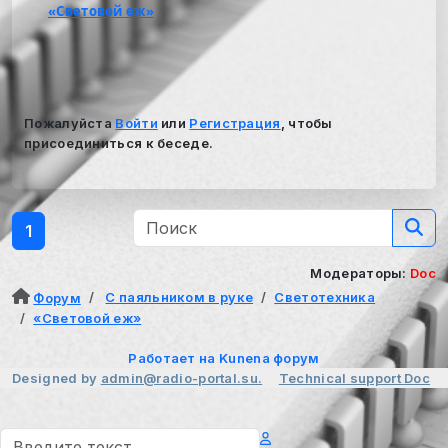
«Световой еж»
Пожалуйста
Войти
или
Регистрация
, чтобы
присоединиться к беседе.
1
Модераторы:
Doc
С паяльником в руке
Светотехника
Форум
«Световой еж»
Работает на
Kunena форум
Designed by
admin@radio-portal.su.
Technical support
Doc
Поиск