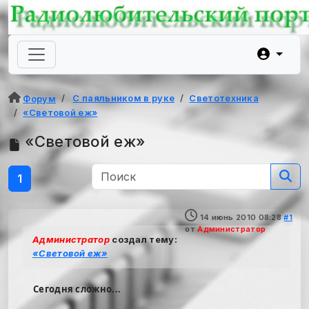
С паяльником в руке
Светотехника
Форум
«Световой еж»
«Световой еж»
1
14 июнь 2010 08:28
#1
от
Администратор
Администратор
создал тему:
«Световой еж»
Сегодня сложно...