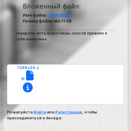
Вложенный файл:
Имя файла:
7369v29.zip
Размер файла:484.11 KB
тероризм есть всего лишь способ привлеч к
себе внимание
7369v29.z
ip
Пожалуйста
Войти
или
Регистрация
, чтобы
присоединиться к беседе.