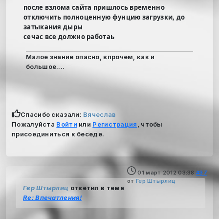
после взлома сайта пришлось временно
отключить полноценную фунцию загрузки, до
затыкания дыры
сечас все должно работаь
Малое знание опасно, впрочем, как и
большое....
Спасибо сказали:
Вячеслав
Пожалуйста
Войти
или
Регистрация
, чтобы
присоединиться к беседе.
01 март 2012 03:38
#37
от
Гер Штырлиц
Гер Штырлиц
ответил в теме
Re: Впечатления!