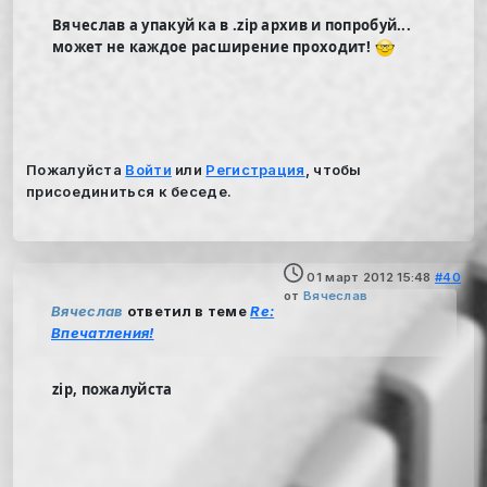
Вячеслав а упакуй ка в .zip архив и попробуй...
может не каждое расширение проходит!
Пожалуйста
Войти
или
Регистрация
, чтобы
присоединиться к беседе.
01 март 2012 15:48
#40
от
Вячеслав
Вячеслав
ответил в теме
Re:
Впечатления!
zip, пожалуйста