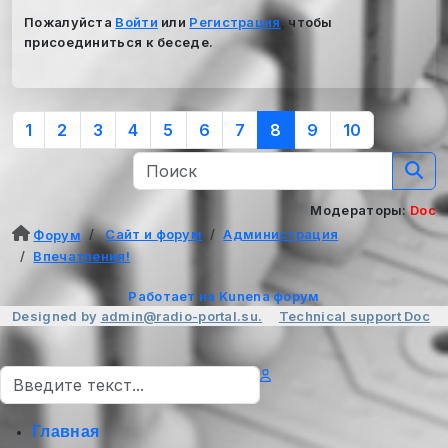
Пожалуйста
Войти
или
Регистрация
, чтобы
присоединиться к беседе.
1
2
3
4
5
6
7
8
9
10
Модераторы:
Doc
Сайт и форум
Администрация
Форум
Впечатления!
Работает на
Kunena форум
Designed by
admin@radio-portal.su.
Technical support
Doc
Поиск
Главная