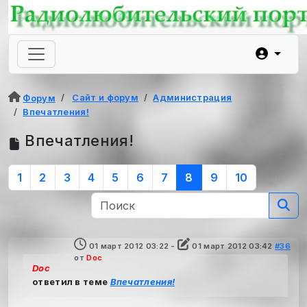
Сайт и форум
Администрация
Форум
Впечатления!
Впечатления!
1
2
3
4
5
6
7
8
9
10
01 март 2012 03:22
-
01 март 2012 03:42
#36
от
Doc
Doc
ответил в теме
Впечатления!