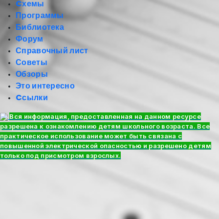
Cхемы
Программы
Библиотека
Форум
Справочный лист
Советы
Обзоры
Это интересно
Cсылки
Вся информация, предоставленная на данном ресурсе
разрешена к ознакомлению детям школьного возраста. Все
практическое использование может быть связана с
повышенной электрической опасностью и разрешено детям
только под присмотром взрослых.