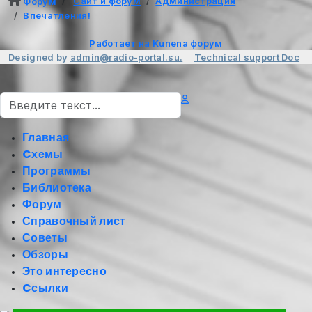
Сайт и форум
Администрация
Форум
Впечатления!
Работает на
Kunena форум
Designed by
admin@radio-portal.su.
Technical support
Doc
Поиск
Главная
Cхемы
Программы
Библиотека
Форум
Справочный лист
Советы
Обзоры
Это интересно
Cсылки