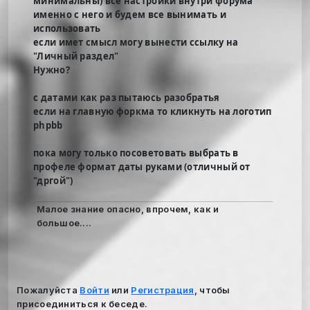
минимальны) все настройки внутри форума
именно с него и будем все вынимать и
использовать
если имет смысл могу вынести ссылку на
"Личный раздел"
Нужно?
с датами как раз пытаюсь разобратья
если на главную форкма то кликнуть на логотип
phpbb
пока могу только посоветовать выбрать в
профеле формат даты руками (отличный от
"дргой")
Малое знание опасно, впрочем, как и
большое....
Пожалуйста
Войти
или
Регистрация
, чтобы
присоединиться к беседе.