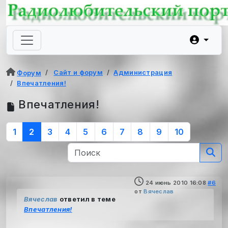
Сайт и форум
Администрация
Форум
Впечатления!
Впечатления!
1
2
3
4
5
6
7
8
9
10
24 июнь 2010 16:08
#6
от
Вячеслав
Вячеслав
ответил в теме
Впечатления!