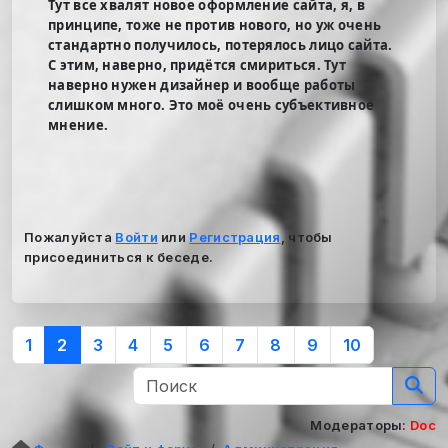
Тут все хвалят новое оформление сайта, я, в
принципе, тоже не против нового, но уж очень
стандартно получилось, потерялось лицо сайта.
С этим, наверно, придётся смириться. Тут
наверно нужен дизайнер и вообще работы
слишком много. Это моё очень субъективное
мнение.
Пожалуйста
Войти
или
Регистрация
, чтобы
присоединиться к беседе.
1
2
3
4
5
6
7
8
9
10
Модераторы:
Doc