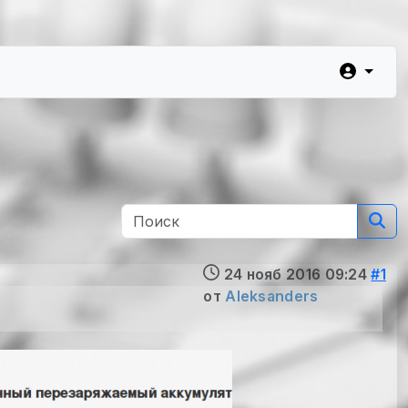
24 нояб 2016 09:24
#1
от
Aleksanders