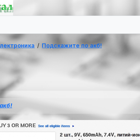
электроника
Подскажите по акб!
акб!