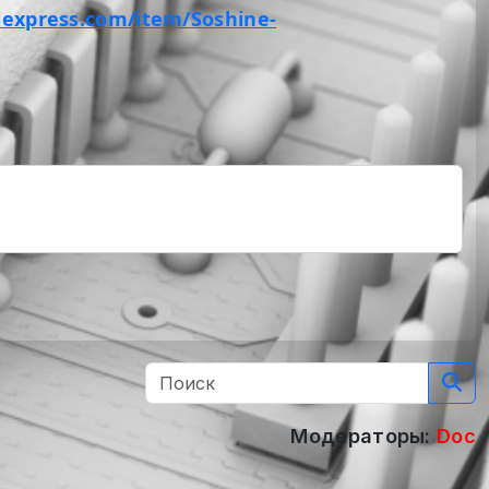
liexpress.com/item/Soshine-
Модераторы:
Doc