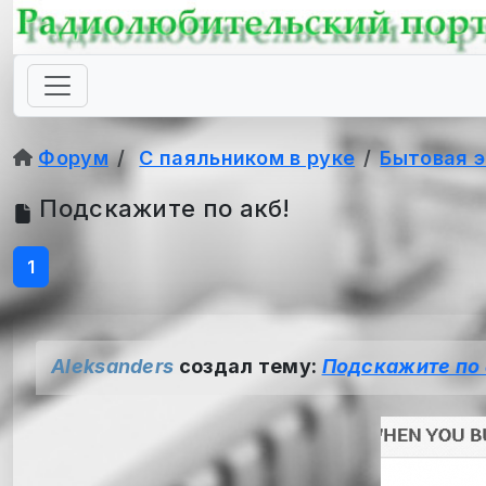
Форум
С паяльником в руке
Бытовая 
Подскажите по акб!
1
Aleksanders
создал тему:
Подскажите по 