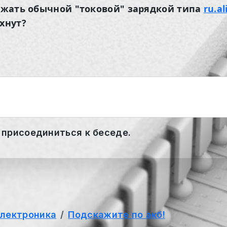
ряжать обычной "токовой" зарядкой типа
ru.a
хнут?
 присоединиться к беседе.
электроника
Подскажите по акб!