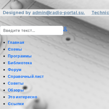
Designed by
admin@radio-portal.su.
Technic
Поиск
Главная
Cхемы
Программы
Библиотека
Форум
Справочный лист
Советы
Обзоры
Это интересно
Cсылки