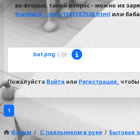
во-вторых, такой вопрос - можно их за
Standard-...tery/1561582528.html
или баба
bat.png
Пожалуйста
Войти
или
Регистрация
, чтобы
1
Форум
С паяльником в руке
Бытовая 