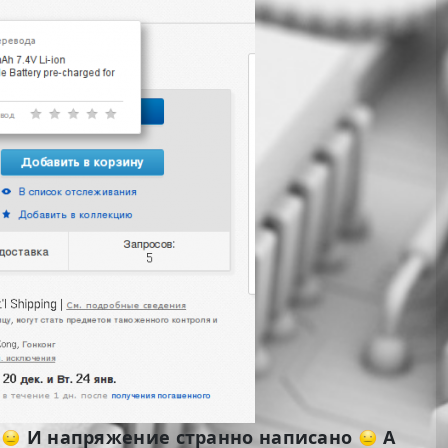
е
И напряжение странно написано
А