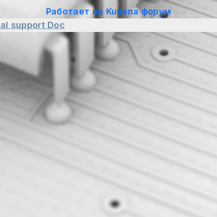
Работает на
Kunena форум
al support
Doc