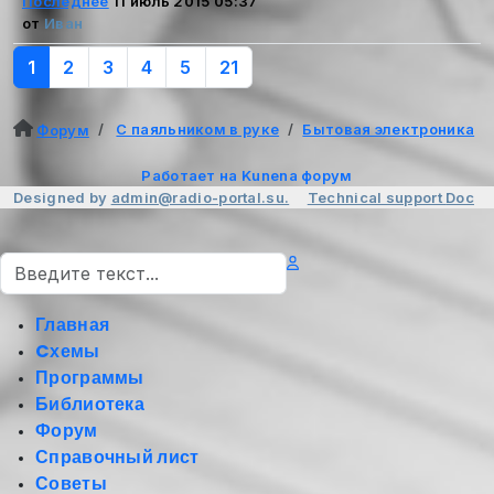
Последнее
11 июль 2015 05:37
от
Иван
1
2
3
4
5
21
С паяльником в руке
Бытовая электроника
Форум
Работает на
Kunena форум
Designed by
admin@radio-portal.su.
Technical support
Doc
Поиск
Главная
Cхемы
Программы
Библиотека
Форум
Справочный лист
Советы