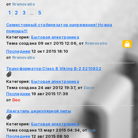
от
Rrenovatio
1
2
3
5
...
Симисторный стабилизатор напряжения! Нужна
помощь!!!
Категория:
Бытовая электроника
Тема создана 09 окт 2015 12:06, от
Rrenovatio
Последнее
12 окт 2015 18:10
от
Rrenovatio
Трансформатор Class B Viking B-2 E210832
Категория:
Бытовая электроника
Тема создана 24 авг 2012 19:37, от
Dave
Последнее
19 авг 2015 17:39
от
Doc
Двигатель циркулярной пилы
Категория:
Бытовая электроника
Тема создана 13 март 2015 04:34, от
zak
Последнее
12 авг 2015 08:50