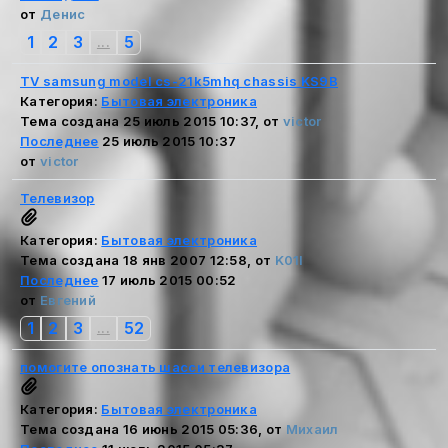
от
Денис
1
2
3
5
...
TV samsung model cs-21k5mhq chassis KS9B
Категория:
Бытовая электроника
Тема создана 25 июль 2015 10:37, от
victor
Последнее
25 июль 2015 10:37
от
victor
Телевизор
Категория:
Бытовая электроника
Тема создана 18 янв 2007 12:58, от
K01I
Последнее
17 июль 2015 00:52
от
Евгений
1
2
3
52
...
помогите опознать шасси телевизора
Категория:
Бытовая электроника
Тема создана 16 июнь 2015 05:36, от
Михаил