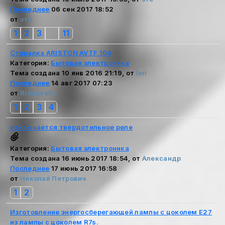
Последнее
06 сен 2017 18:52
от
зте
1
2
3
11
...
Стиралка ARISTON AVTF 104
Категория:
Бытовая электроника
Тема создана 10 янв 2016 21:19, от
leri
Последнее
14 авг 2017 07:23
от
Rrenovatio
1
2
3
4
отключается твердотельное реле
Категория:
Бытовая электроника
Тема создана 16 июнь 2017 18:54, от
Александр
Последнее
17 июнь 2017 16:58
от
Николай Петрович
1
2
Изготовление энергосберегающей лампы с цоколем Е27
из лампы с цоколем R7s.