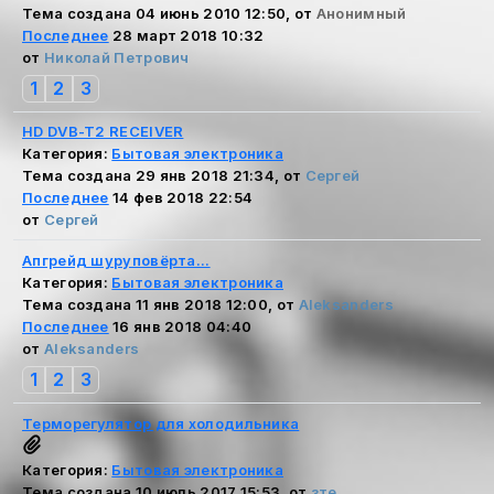
Тема создана 04 июнь 2010 12:50, от
Анонимный
Последнее
28 март 2018 10:32
от
Николай Петрович
1
2
3
HD DVB-T2 RECEIVER
Категория:
Бытовая электроника
Тема создана 29 янв 2018 21:34, от
Сергей
Последнее
14 фев 2018 22:54
от
Сергей
Апгрейд шуруповёрта...
Категория:
Бытовая электроника
Тема создана 11 янв 2018 12:00, от
Aleksanders
Последнее
16 янв 2018 04:40
от
Aleksanders
1
2
3
Терморегулятор для холодильника
Категория:
Бытовая электроника
Тема создана 10 июль 2017 15:53, от
зте