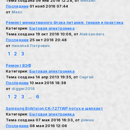
Тема создана 06 янв 2016 12:28, от
Михаил
Последнее
01 нояб 2016 07:44
от
Макс
Ремонт миниатюрного блока питания: теория и практика
Категория:
Бытовая электроника
Тема создана 19 окт 2016 10:06, от
Aleksanders
Последнее
25 окт 2016 20:48
от
Николай Петрович
1
2
3
Ремонт ВЭФ
Категория:
Бытовая электроника
Тема создана 14 апр 2013 19:35, от
Сергей
Последнее
10 мая 2016 18:38
от
digger2016
1
2
3
6
...
Samsung BioVision CK-7271WP потух и щелкает
Категория:
Бытовая электроника
Тема создана 07 мая 2016 16:33, от
роман
Последнее
08 мая 2016 12:06