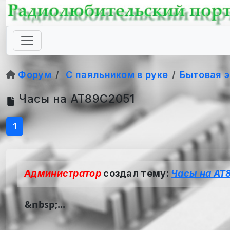
Форум
С паяльником в руке
Бытовая 
Часы на AT89C2051
1
Администратор
создал тему:
Часы на AT
&nbsp;...