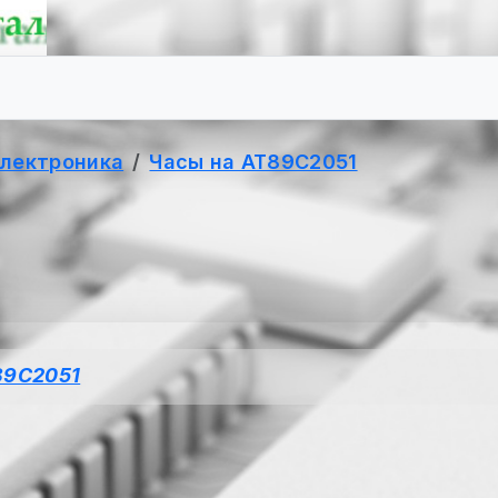
электроника
Часы на AT89C2051
89C2051