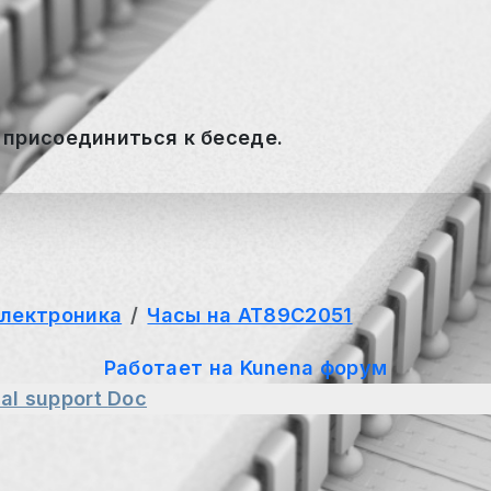
 присоединиться к беседе.
электроника
Часы на AT89C2051
Работает на
Kunena форум
al support
Doc