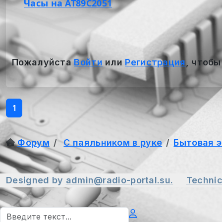
Часы на AT89C2051
Пожалуйста
Войти
или
Регистрация
, чтобы
1
Форум
С паяльником в руке
Бытовая 
Designed by
admin@radio-portal.su.
Technic
Поиск