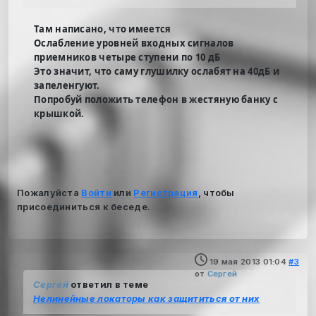
Там написано, что имеется
Ослабление уровней входных сигналов
приемников четыре ступени по 10 дБ
Это значит, что саму глушилку ослабят на 40дБ и
запеленгуют.
Попробуй положить телефон в жестяную банку с
крышкой.
Пожалуйста
Войти
или
Регистрация
, чтобы
присоединиться к беседе.
19 мая 2013 01:04
#3
от
Cергей
Cергей
ответил в теме
Нелинейные локаторы как защититься от них