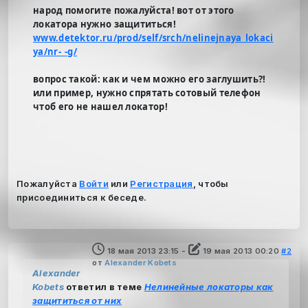
народ помогите пожалуйста! вот от этого
локатора нужно защититься!
www.detektor.ru/prod/self/srch/nelinejnaya_lokaci
ya/nr-_-g/
вопрос такой: как и чем можно его заглушить?!
или пример, нужно спрятать сотовый телефон
чтоб его не нашел локатор!
Пожалуйста
Войти
или
Регистрация
, чтобы
присоединиться к беседе.
18 мая 2013 23:15
-
19 мая 2013 00:20
#2
от
Alexander Kobets
Alexander
Kobets
ответил в теме
Нелинейные локаторы как
защититься от них