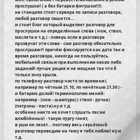
прослушки! ( а без батареи фигушки!!!)
на станциях стоят сервера по записи разговора,
любой разговор пишется...
и стоит блог который выделяет разговор для
прослушки на определённые слова ( нож, ствол,
маслята и т.д.) - поверь если в разговоре
прозвучат эти слова - сам разговор обязательно
прослушают! причём фиксируется как дата так и
время разговора, никогда не пользуйтесь
мобильной связью при выполнении каких либо
заданий! лучше рация и не мощная так что б
только зону крыла.
по телефону разговор чисто по времени (
например по чётным 21.10, по нечётным 21.30 ) -
и батарею долой! терминологию меняй:
например - (нож - шампура) ( ствол - ручка)
(патроны - паста) ну и т.д.
особенно никто не хочет слушать песни
влюблённых! - такую пургу гонят,
в уши не лезет... поэтому весь серьёзный
разговор переводим на тему я тебя люблю! ну и
т.д.