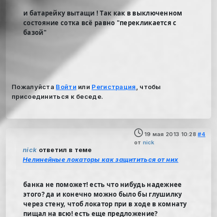
и батарейку вытащи ! Так как в выключенном
состояние сотка всё равно "перекликается с
базой"
Пожалуйста
Войти
или
Регистрация
, чтобы
присоединиться к беседе.
19 мая 2013 10:28
#4
от
nick
nick
ответил в теме
Нелинейные локаторы как защититься от них
банка не поможет! есть что нибудь надежнее
этого? да и конечно можно было бы глушилку
через стену, чтоб локатор при в ходе в комнату
пищал на всю! есть еще предложение?