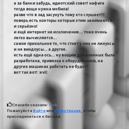
а за банки забудь, идиотский совет! нафига
тогда воще нужна мобила!
разве что в зад засунуть тому кто слушает!!!
поверь есть конторы которые этим занимаются
и серьёзно!
и ещё интернет не исключение... тоже очень
легко вычисляется...
самое прикольное то, что стоят у них не линуксы
и не виндоусы... а другое.
есть ещё одна ось... ну вощим для военных была
разработана, привязка к оборудованию, на
других машинах работать не будет!
вот так вот! :evil:
Спасибо сказали:
nick
Пожалуйста
Войти
или
Регистрация
, чтобы
присоединиться к беседе.