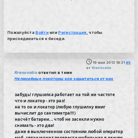
Пожалуйста
Войти
или
Регистрация
, чтобы
присоединиться к беседе.
19 мая 2013 16:21
#5
от
Rrenovatio
Rrenovatio
ответил в теме
Нелинейные локаторы как защититься от них
забудь! глушилка работает на той же частоте
что и локатор - это раз!
на то он и локатор (любую глушилку вмиг
вычислит до сантиметра!!!)
насчёт батареи... чтоб не засекли нужно
снимать - это два!
даже в выключенном состоянии любой оператор
моб. связи может перевести мобильник в режим