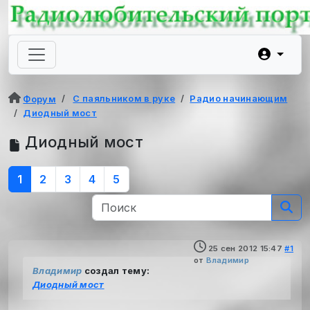
С паяльником в руке
Радио начинающим
Форум
Диодный мост
Диодный мост
1
2
3
4
5
25 сен 2012 15:47
#1
от
Владимир
Владимир
создал тему:
Диодный мост