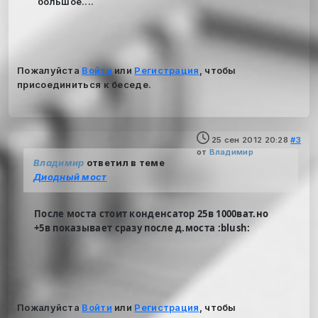
большое....
Пожалуйста
Войти
или
Регистрация
, чтобы
присоединиться к беседе.
25 сен 2012 20:28
#3
от
Владимир
Владимир
ответил в теме
Диодный мост
После моста стоит конденсатор 25в 1000ват.но
+5в показывает сразу после д.моста :blush:
Пожалуйста
Войти
или
Регистрация
, чтобы