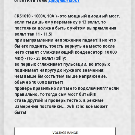
ответил в теме
Диодный мост
( RS1010 - 1000V, 10A ) - это мощный диодный мост,
если ты дашь ему переменку в 13 вольт, то
постоянка должна быть с учётом выпрямления
вольт так 11 - 11.5!
при выпрямлении напряжение падает!!! но что
бы его поднять, тоесть вернуть на место после
него ставят сглаживающий конденсатор! 10 000
мкф - (16 - 25 вольт) :silly:
во первых сглаживает пульсации, во вторых
поднимает напругу до нужного значения!
чем выше ёмкость тем выше напряжение,
обычно 10 000 хватает!
проверь правильно ли ты его подключил??? если
правильно, то тогда сам мост битый!!!
ставь другой! и проверь тестер, в режиме
измерения постоянки... :whistle: всё может
быть!