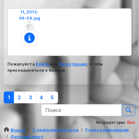
11_2012-
09-26.jpg
Пожалуйста
Войти
или
Регистрация
, чтобы
присоединиться к беседе.
1
2
3
4
5
Модераторы:
Doc
С паяльником в руке
Радио начинающим
Форум
Диодный мост