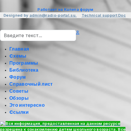
Работает на
Kunena форум
Designed by
admin@radio-portal.su.
Technical support
Doc
Поиск
Главная
Cхемы
Программы
Библиотека
Форум
Справочный лист
Советы
Обзоры
Это интересно
Cсылки
Вся информация, предоставленная на данном ресурсе
разрешена к ознакомлению детям школьного возраста. Все