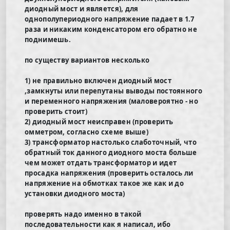
диодный мост и является), для
однополупериодного напряжение падает в 1.7
раза и никаким конденсатором его обратно не
поднимешь.
по существу вариантов несколько
1) не правильно включен диодный мост
,замкнуты или перепутаны выводы постоянного
и переменного напряжения (маловероятно - но
проверить стоит)
2) диодный мост неисправен (проверить
омметром, согласно схеме выше)
3) трансформатор настолько слаботочный, что
обратный ток данного диодного моста больше
чем может отдать трансформатор и идет
просадка напряжения (проверить осталось ли
напряжение на обмотках такое же как и до
установки диодного моста)
проверять надо именно в такой
последовательности как я написал, ибо