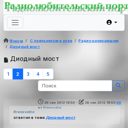
С паяльником в руке
Радио начинающим
Форум
Диодный мост
Диодный мост
1
2
3
4
5
26 сен 2012 19:50
-
26 сен 2012 19:50
#6
от
Rrenovatio
Rrenovatio
ответил в теме
Диодный мост