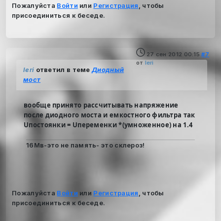
Пожалуйста
Войти
или
Регистрация
, чтобы
присоединиться к беседе.
27 сен 2012 00:15
#7
от
leri
leri
ответил в теме
Диодный
мост
вообще принято рассчитывать напряжение
после диодного моста и емкостного фильтра так
Uпостоянки = Uпеременки *(умноженное) на 1.4
16Мв-это не память- это склероз!
Пожалуйста
Войти
или
Регистрация
, чтобы
присоединиться к беседе.