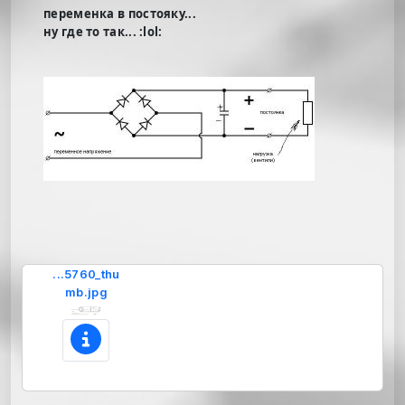
переменка в постояку...
ну где то так... :lol:
...5760_thu
mb.jpg