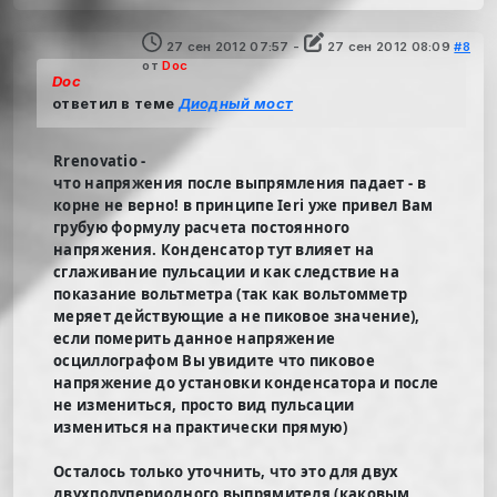
27 сен 2012 07:57
-
27 сен 2012 08:09
#8
от
Doc
Doc
ответил в теме
Диодный мост
Rrenovatio -
что напряжения после выпрямления падает - в
корне не верно! в принципе Ieri уже привел Вам
грубую формулу расчета постоянного
напряжения. Конденсатор тут влияет на
сглаживание пульсации и как следствие на
показание вольтметра (так как вольтомметр
меряет действующие а не пиковое значение),
если померить данное напряжение
осциллографом Вы увидите что пиковое
напряжение до установки конденсатора и после
не измениться, просто вид пульсации
измениться на практически прямую)
Осталось только уточнить, что это для двух
двухполупериодного выпрямителя (каковым