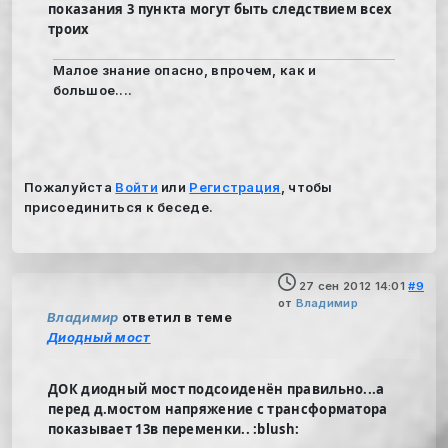
показания 3 пункта могут быть следствием всех
троих
Малое знание опасно, впрочем, как и
большое....
Пожалуйста
Войти
или
Регистрация
, чтобы
присоединиться к беседе.
27 сен 2012 14:01
#9
от
Владимир
Владимир
ответил в теме
Диодный мост
ДОК диодный мост подсоиденён правильно...а
перед д.мостом напряжение с трансформатора
показывает 13в переменки.. :blush: