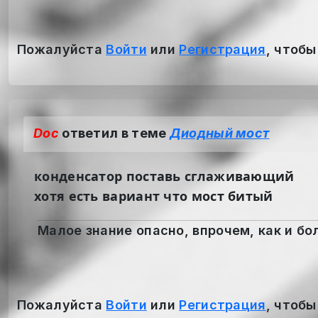
Пожалуйста
Войти
или
Регистрация
, чтобы
Doc
ответил в теме
Диодный мост
конденсатор поставь сглаживающий
хотя есть вариант что мост битый
Малое знание опасно, впрочем, как и бол
Пожалуйста
Войти
или
Регистрация
, чтобы