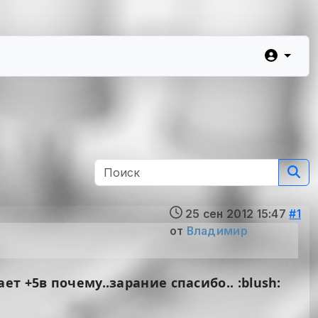
25 сен 2012 15:47
#1
от
Владимир
 +5в почему..зарание спасибо.. :blush: