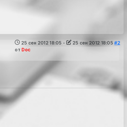
25 сен 2012 18:05
-
25 сен 2012 18:05
#2
от
Doc