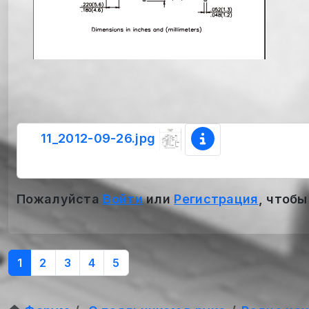
11_2012-09-26.jpg
Пожалуйста
Войти
или
Регистрация
, чтобы
1
2
3
4
5