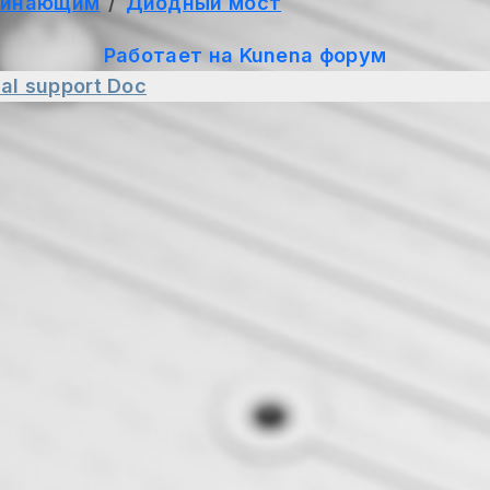
чинающим
Диодный мост
Работает на
Kunena форум
al support
Doc