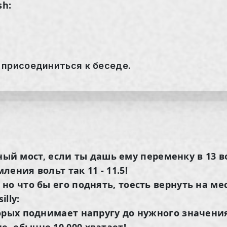
sh:
 присоединиться к беседе.
дный мост, если ты дашь ему переменку в 13 в
ения вольт так 11 - 11.5!
но что бы его поднять, тоесть вернуть на м
illy:
орых поднимает напругу до нужного значени
, обычно 10 000 хватает!