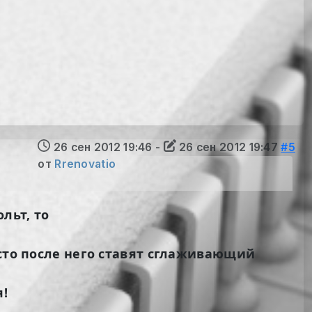
26 сен 2012 19:46
-
26 сен 2012 19:47
#5
от
Rrenovatio
ольт, то
есто после него ставят сглаживающий
я!