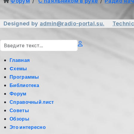
Форум
С паяльником в руке
Радио на
Designed by
admin@radio-portal.su.
Technic
Поиск
Главная
Cхемы
Программы
Библиотека
Форум
Справочный лист
Советы
Обзоры
Это интересно