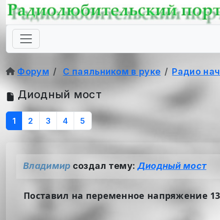
Форум
С паяльником в руке
Радио на
Диодный мост
1
2
3
4
5
Владимир
создал тему:
Диодный мост
Поставил на переменное напряжение 13в 