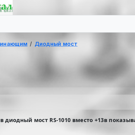
чинающим
Диодный мост
диодный мост RS-1010 вместо +13в показывает