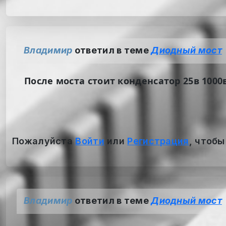
Владимир
ответил в теме
Диодный мост
После моста стоит конденсатор 25в 1000в
Пожалуйста
Войти
или
Регистрация
, чтобы
Владимир
ответил в теме
Диодный мост