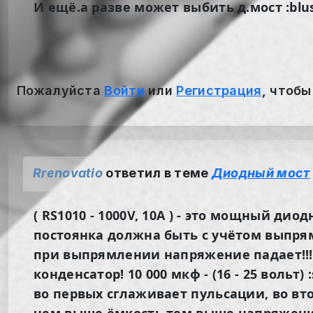
И ещё.а разве может выбить д.мост :blu
Пожалуйста
Войти
или
Регистрация
, чтобы
Rrenovatio
ответил в теме
Диодный мост
( RS1010 - 1000V, 10A ) - это мощный дио
постоянка должна быть с учётом выпрямл
при выпрямлении напряжение падает!!! 
конденсатор! 10 000 мкф - (16 - 25 вольт) :s
во первых сглаживает пульсации, во вт
чем выше ёмкость тем выше напряжение