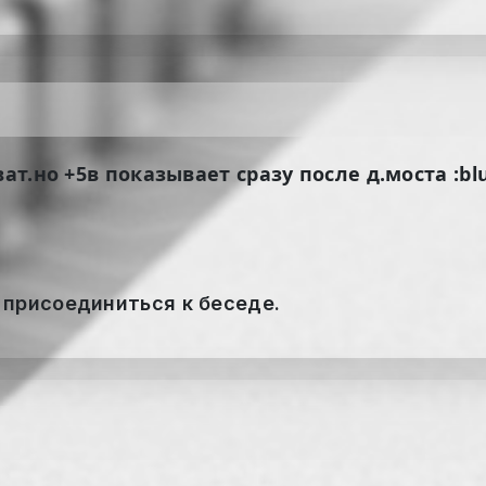
ат.но +5в показывает сразу после д.моста :bl
 присоединиться к беседе.