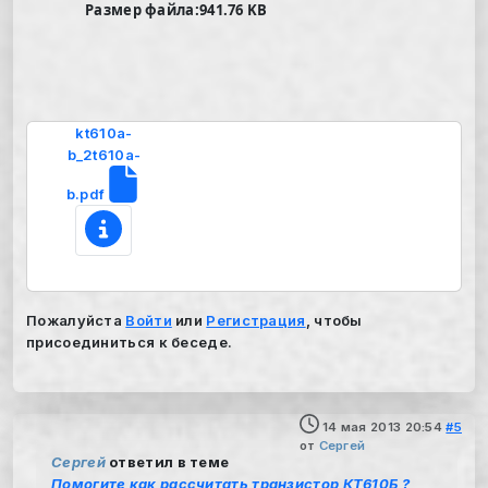
Размер файла:941.76 KB
kt610a-
b_2t610a-
b.pdf
Пожалуйста
Войти
или
Регистрация
, чтобы
присоединиться к беседе.
14 мая 2013 20:54
#5
от
Сергей
Сергей
ответил в теме
Помогите как рассчитать транзистор КТ610Б ?