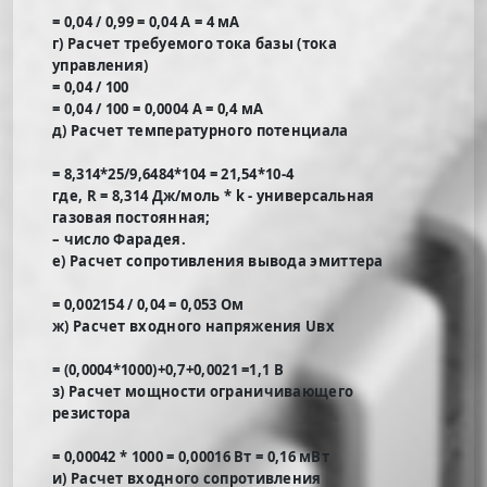
= 0,04 / 0,99 = 0,04 А = 4 мА
г) Расчет требуемого тока базы (тока
управления)
= 0,04 / 100
= 0,04 / 100 = 0,0004 А = 0,4 мА
д) Расчет температурного потенциала
= 8,314*25/9,6484*104 = 21,54*10-4
где, R = 8,314 Дж/моль * k - универсальная
газовая постоянная;
– число Фарадея.
е) Расчет сопротивления вывода эмиттера
= 0,002154 / 0,04 = 0,053 Ом
ж) Расчет входного напряжения Uвх
= (0,0004*1000)+0,7+0,0021 =1,1 В
з) Расчет мощности ограничивающего
резистора
= 0,00042 * 1000 = 0,00016 Вт = 0,16 мВт
и) Расчет входного сопротивления