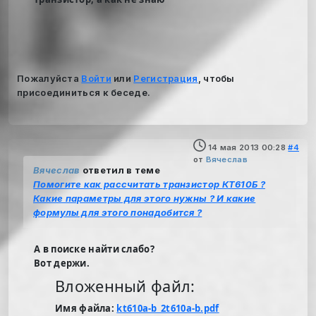
Пожалуйста
Войти
или
Регистрация
, чтобы
присоединиться к беседе.
14 мая 2013 00:28
#4
от
Вячеслав
Вячеслав
ответил в теме
Помогите как рассчитать транзистор КТ610Б ?
Какие параметры для этого нужны ? И какие
формулы для этого понадобится ?
А в поиске найти слабо?
Вот держи.
Вложенный файл:
Имя файла:
kt610a-b_2t610a-b.pdf