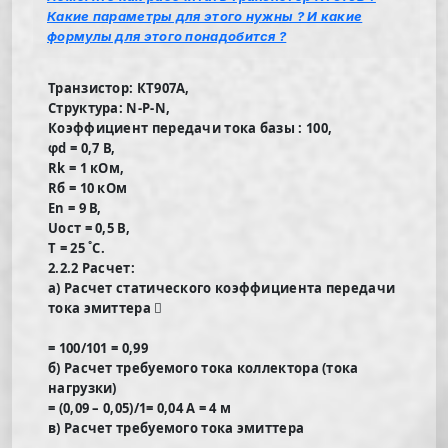
Какие параметры для этого нужны ? И какие
формулы для этого понадобится ?
Транзистор: КТ907А,
Структура: N-P-N,
Коэффициент передачи тока базы : 100,
φd = 0,7 В,
Rk = 1 кОм,
Rб = 10 кОм
En = 9 В,
Uост = 0,5 В,
T = 25 ˚C.
2.2.2 Расчет:
а) Расчет статического коэффициента передачи
тока эмиттера 
= 100/101 = 0,99
б) Расчет требуемого тока коллектора (тока
нагрузки)
= (0,09 – 0,05)/1= 0,04 А = 4 м
в) Расчет требуемого тока эмиттера