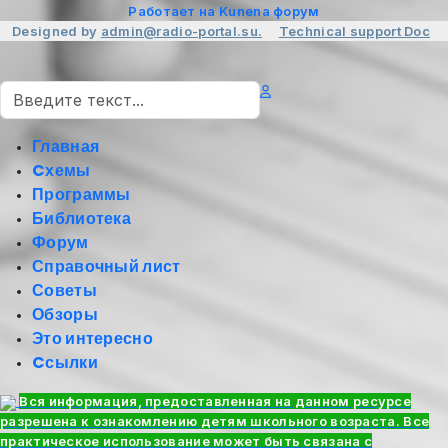
Работает на
Kunena форум
Designed by
admin@radio-portal.su.
Technical support
Doc
Поиск
Главная
Cхемы
Программы
Библиотека
Форум
Справочный лист
Советы
Обзоры
Это интересно
Cсылки
Вся информация, предоставленная на данном ресурсе
разрешена к ознакомлению детям школьного возраста. Все
практическое использование может быть связана с