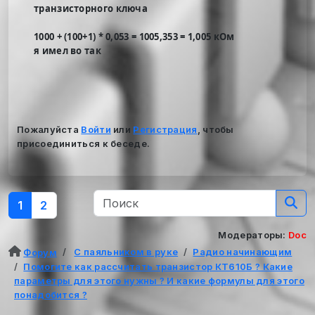
транзисторного ключа
1000 + (100+1) * 0,053 = 1005,353 = 1,005 кОм
я имел во так
Пожалуйста
Войти
или
Регистрация
, чтобы
присоединиться к беседе.
1
2
Модераторы:
Doc
С паяльником в руке
Радио начинающим
Форум
Помогите как рассчитать транзистор КТ610Б ? Какие
параметры для этого нужны ? И какие формулы для этого
понадобится ?