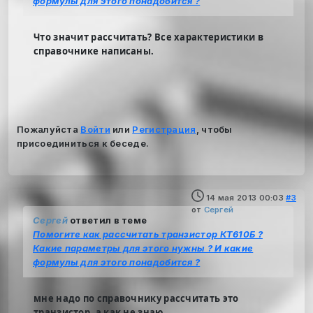
формулы для этого понадобится ?
Что значит рассчитать? Все характеристики в
справочнике написаны.
Пожалуйста
Войти
или
Регистрация
, чтобы
присоединиться к беседе.
14 мая 2013 00:03
#3
от
Сергей
Сергей
ответил в теме
Помогите как рассчитать транзистор КТ610Б ?
Какие параметры для этого нужны ? И какие
формулы для этого понадобится ?
мне надо по справочнику рассчитать это
транзистор, а как не знаю