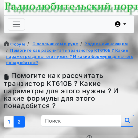
С паяльником в руке
Радио начинающим
Форум
Помогите как рассчитать транзистор КТ610Б ? Какие
параметры для этого нужны ? И какие формулы для этого
понадобится ?
Помогите как рассчитать
транзистор КТ610Б ? Какие
параметры для этого нужны ? И
какие формулы для этого
понадобится ?
1
2