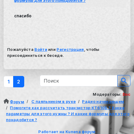
формулы для этого понадобится ?
спасибо
Пожалуйста
Войти
или
Регистрация
, чтобы
присоединиться к беседе.
1
2
Модераторы:
Doc
С паяльником в руке
Радио начинающим
Форум
Помогите как рассчитать транзистор КТ610Б ? Какие
параметры для этого нужны ? И какие формулы для этого
понадобится ?
Работает на
Kunena форум