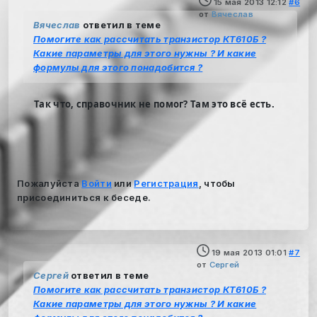
15 мая 2013 12:12
#6
от
Вячеслав
Вячеслав
ответил в теме
Помогите как рассчитать транзистор КТ610Б ?
Какие параметры для этого нужны ? И какие
формулы для этого понадобится ?
Так что, справочник не помог? Там это всё есть.
Пожалуйста
Войти
или
Регистрация
, чтобы
присоединиться к беседе.
19 мая 2013 01:01
#7
от
Сергей
Сергей
ответил в теме
Помогите как рассчитать транзистор КТ610Б ?
Какие параметры для этого нужны ? И какие