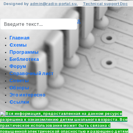
Designed by
admin@radio-portal.su.
Technical support
Doc
Поиск
Главная
Cхемы
Программы
Библиотека
Форум
Справочный лист
Советы
Обзоры
Это интересно
Cсылки
Вся информация, предоставленная на данном ресурсе
разрешена к ознакомлению детям школьного возраста. Все
практическое использование может быть связана с
повышенной электрической опасностью и разрешено детям