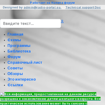
Работает на
Kunena форум
Designed by
admin@radio-portal.su.
Technical support
Doc
Поиск
Главная
Cхемы
Программы
Библиотека
Форум
Справочный лист
Советы
Обзоры
Это интересно
Cсылки
Вся информация, предоставленная на данном ресурсе
разрешена к ознакомлению детям школьного возраста. Все
практическое использование может быть связана с