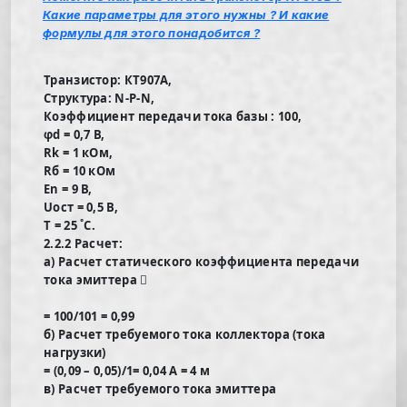
Какие параметры для этого нужны ? И какие
формулы для этого понадобится ?
Транзистор: КТ907А,
Структура: N-P-N,
Коэффициент передачи тока базы : 100,
φd = 0,7 В,
Rk = 1 кОм,
Rб = 10 кОм
En = 9 В,
Uост = 0,5 В,
T = 25 ˚C.
2.2.2 Расчет:
а) Расчет статического коэффициента передачи
тока эмиттера 
= 100/101 = 0,99
б) Расчет требуемого тока коллектора (тока
нагрузки)
= (0,09 – 0,05)/1= 0,04 А = 4 м
в) Расчет требуемого тока эмиттера