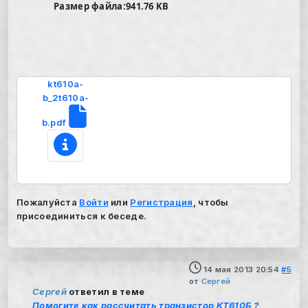
Размер файла:941.76 KB
kt610a-
b_2t610a-
b.pdf
Пожалуйста
Войти
или
Регистрация
, чтобы
присоединиться к беседе.
14 мая 2013 20:54
#5
от
Сергей
Сергей
ответил в теме
Помогите как рассчитать транзистор КТ610Б ?