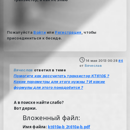
Пожалуйста
Войти
или
Регистрация
, чтобы
присоединиться к беседе.
14 мая 2013 00:28
#4
от
Вячеслав
Вячеслав
ответил в теме
Помогите как рассчитать транзистор КТ610Б ?
Какие параметры для этого нужны ? И какие
формулы для этого понадобится ?
А в поиске найти слабо?
Вот держи.
Вложенный файл:
Имя файла:
kt610a-b_2t610a-b.pdf