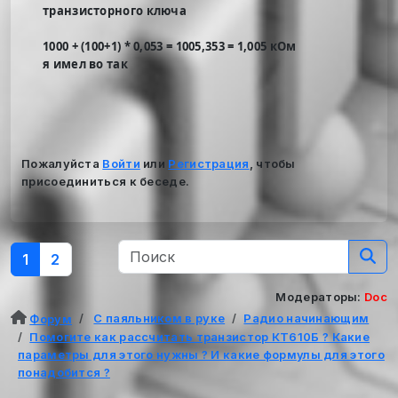
транзисторного ключа
1000 + (100+1) * 0,053 = 1005,353 = 1,005 кОм
я имел во так
Пожалуйста
Войти
или
Регистрация
, чтобы
присоединиться к беседе.
1
2
Модераторы:
Doc
С паяльником в руке
Радио начинающим
Форум
Помогите как рассчитать транзистор КТ610Б ? Какие
параметры для этого нужны ? И какие формулы для этого
понадобится ?