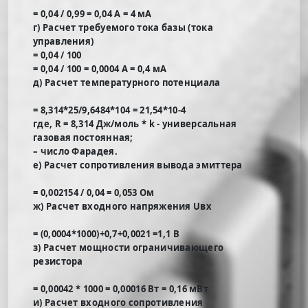
= 0,04 / 0,99 = 0,04 А = 4 мА
г) Расчет требуемого тока базы (тока
управления)
= 0,04 / 100
= 0,04 / 100 = 0,0004 А = 0,4 мА
д) Расчет температурного потенциала
= 8,314*25/9,6484*104 = 21,54*10-4
где, R = 8,314 Дж/моль * k - универсальная
газовая постоянная;
– число Фарадея.
е) Расчет сопротивления вывода эмиттера
= 0,002154 / 0,04 = 0,053 Ом
ж) Расчет входного напряжения Uвх
= (0,0004*1000)+0,7+0,0021 =1,1 В
з) Расчет мощности ограничивающего
резистора
= 0,00042 * 1000 = 0,00016 Вт = 0,16 мВт
и) Расчет входного сопротивления