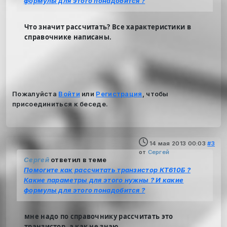
формулы для этого понадобится ?
Что значит рассчитать? Все характеристики в
справочнике написаны.
Пожалуйста
Войти
или
Регистрация
, чтобы
присоединиться к беседе.
14 мая 2013 00:03
#3
от
Сергей
Сергей
ответил в теме
Помогите как рассчитать транзистор КТ610Б ?
Какие параметры для этого нужны ? И какие
формулы для этого понадобится ?
мне надо по справочнику рассчитать это
транзистор, а как не знаю