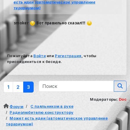
есть идеи (автоматическое управление
терариумом)
smoker
Вот правильно сказал!!!
Пожалуйста
Войти
или
Регистрация
, чтобы
присоединиться к беседе.
1
2
3
Модераторы:
Doc
С паяльником в руке
Форум
Радиолюбителю конструктору
Может есть идеи (автоматическое управление
терариумом)