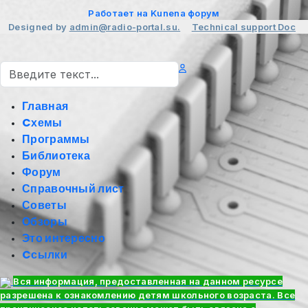
Работает на
Kunena форум
Designed by
admin@radio-portal.su.
Technical support
Doc
Поиск
Главная
Cхемы
Программы
Библиотека
Форум
Справочный лист
Советы
Обзоры
Это интересно
Cсылки
Вся информация, предоставленная на данном ресурсе
разрешена к ознакомлению детям школьного возраста. Все