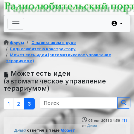
С паяльником в руке
Форум
Радиолюбителю конструктору
Может есть идеи (автоматическое управление
терариумом)
Может есть идеи
(автоматическое управление
терариумом)
1
2
3
03 окт 2011 04:59
#11
от
Дима
Дима
ответил в теме
Может