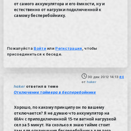
от самого аккумулятора и его ёмкости, ну и
естественно от нагрузки подключенной к
самому бесперебойнику.
Пожалуйста
Войти
или
Регистрация
, чтобы
присоединиться к беседе.
30 дек 2012 14:13
#4
от
haker
haker
ответил в теме
Отключение таймера в бесперебойнике
Хорошо, по какому принципу он по вашему
отключается? Я не думаю что аккумулятор на
60Ач с приподключенной 15-ти ватной нагрузкой
сел за 5 минут. На сколько я знаю тайме стоит
там для отключения бесперебойника для того