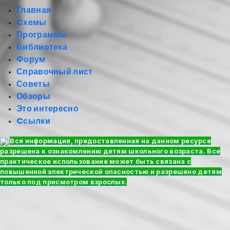
Главная
Cхемы
Программы
Библиотека
Форум
Справочный лист
Советы
Обзоры
Это интересно
Cсылки
Вся информация, предоставленная на данном ресурсе
разрешена к ознакомлению детям школьного возраста. Все
практическое использование может быть связана с
повышенной электрической опасностью и разрешено детям
только под присмотром взрослых.