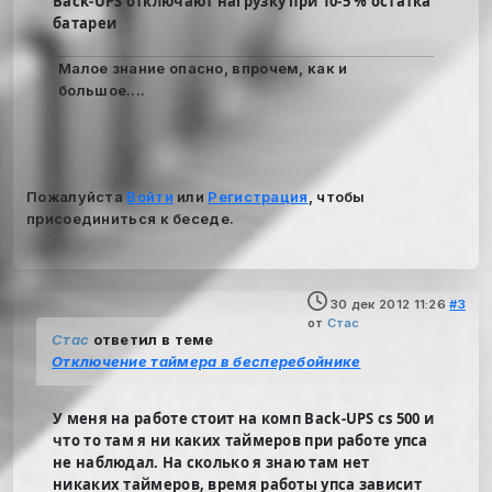
Back-UPS отключают нагрузку при 10-5 % остатка
батареи
Малое знание опасно, впрочем, как и
большое....
Пожалуйста
Войти
или
Регистрация
, чтобы
присоединиться к беседе.
30 дек 2012 11:26
#3
от
Стас
Стас
ответил в теме
Отключение таймера в бесперебойнике
У меня на работе стоит на комп Back-UPS cs 500 и
что то там я ни каких таймеров при работе упса
не наблюдал. На сколько я знаю там нет
никаких таймеров, время работы упса зависит