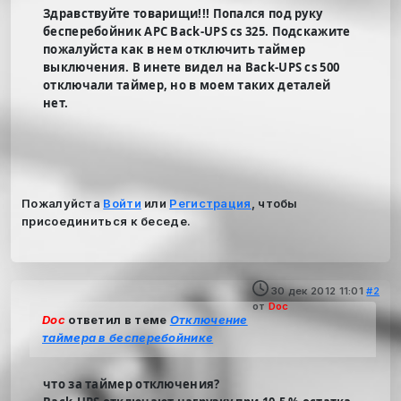
Здравствуйте товарищи!!! Попался под руку
бесперебойник APC Back-UPS cs 325. Подскажите
пожалуйста как в нем отключить таймер
выключения. В инете видел на Back-UPS cs 500
отключали таймер, но в моем таких деталей
нет.
Пожалуйста
Войти
или
Регистрация
, чтобы
присоединиться к беседе.
30 дек 2012 11:01
#2
от
Doc
Doc
ответил в теме
Отключение
таймера в бесперебойнике
что за таймер отключения?